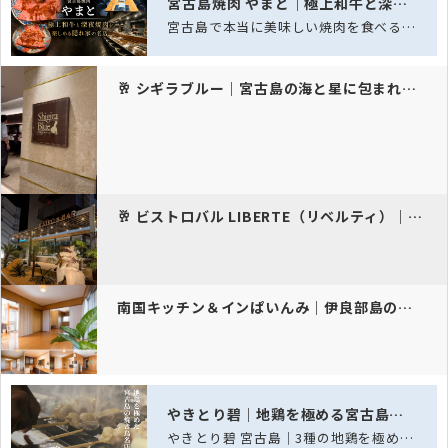
宮古島焼肉 やまと｜極上和牛と深夜焼肉を楽しめる隠れ家の名店
宮古島で本当に美味しい焼肉を食べるなら「宮古島焼肉 やまと」。美しいサシが入った…
🥂 シギラブルー｜宮古島の海と星に包まれる、特別な鉄…
🥂 ビストロバル LIBERTE（リベルティ）｜宮古…
南国キッチン＆インぱいんみ｜伊良部島の創作料理と宿
やきとり碧｜地鶏を極める宮古島の焼鳥処
やきとり碧 宮古島｜3種の地鶏を極める、宮古島の焼き鳥名店