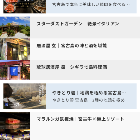
宮古島で本当に美味しい焼肉を食べるなら「宮古島焼肉 やまと」。美しいサシが入った…
スターダストガーデン｜絶景イタリアン
居酒屋 玄｜宮古島の味と酒を堪能
琉球居酒屋 昴｜シギラで島料理満
やきとり碧｜地鶏を極める宮古島の焼鳥処
やきとり碧 宮古島｜3種の地鶏を極める、宮古島の焼き鳥名店
マラルンガ鉄板焼｜宮古牛×極上リゾート