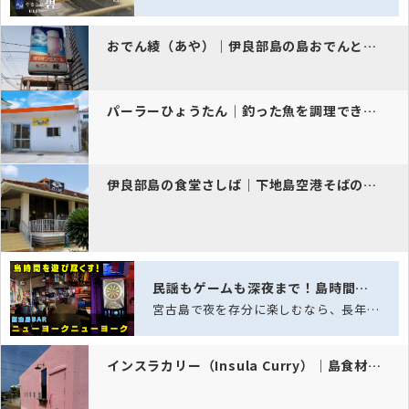
おでん綾（あや）｜伊良部島の島おでんと家庭料理の居酒屋
パーラーひょうたん｜釣った魚を調理できる伊良部島の食堂
伊良部島の食堂さしば｜下地島空港そばの人気店
民謡もゲームも深夜まで！島時間を遊び尽くす、老舗スポーツバー「ニュー…
宮古島で夜を存分に楽しむなら、長年愛され続ける老舗スポーツバー「ニューヨークニュ…
インスラカリー（Insula Curry）｜島食材×スパイス香る伊良…