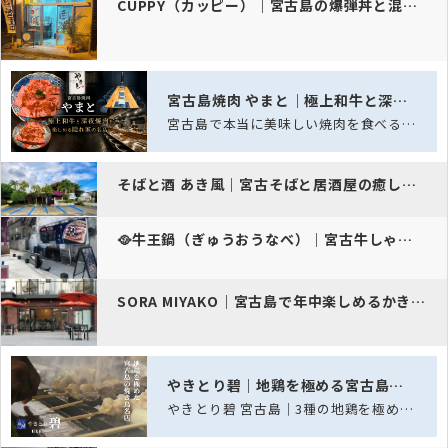
CUPPY（カッピー）｜宮古島の爆弾丼と混ぜ麺＆夜の飲み放題セット
宮古島焼肉 やまと｜極上和牛と深夜焼肉を楽しめる隠れ家の名店
宮古島で本当に美味しい焼肉を食べるなら「宮古島焼肉 やまと」。美しいサシが入った…
そばと酒 あき風｜宮古そばと居酒屋の癒し空間
🥘牛王鍋（ぎゅうおうなべ）｜宮古牛しゃぶしゃぶと民謡…
SORA MIYAKO｜宮古島で年中楽しめるかき氷とパスタ
やきとり碧｜地鶏を極める宮古島の焼鳥処
やきとり碧 宮古島｜3種の地鶏を極める、宮古島の焼き鳥名店