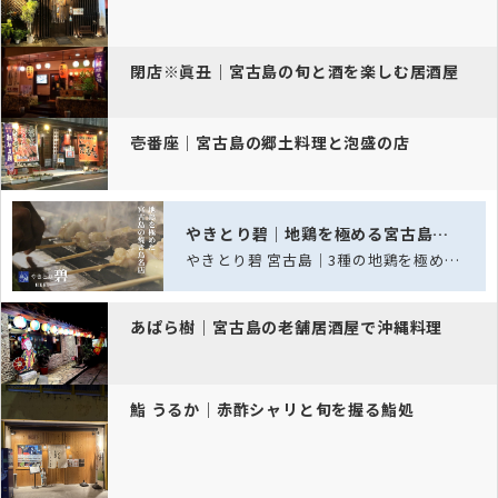
閉店※眞丑｜宮古島の旬と酒を楽しむ居酒屋
壱番座｜宮古島の郷土料理と泡盛の店
やきとり碧｜地鶏を極める宮古島の焼鳥処
やきとり碧 宮古島｜3種の地鶏を極める、宮古島の焼き鳥名店
あぱら樹｜宮古島の老舗居酒屋で沖縄料理
鮨 うるか｜赤酢シャリと旬を握る鮨処