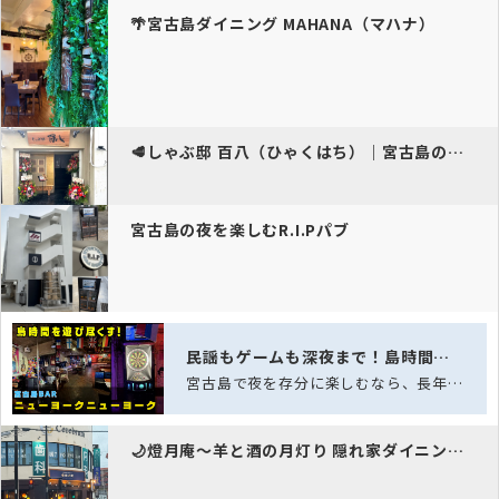
🌴宮古島ダイニング MAHANA（マハナ）
🥩しゃぶ邸 百八（ひゃくはち）｜宮古島の夜に響く島唄…
宮古島の夜を楽しむR.I.Pパブ
民謡もゲームも深夜まで！島時間を遊び尽くす、老舗スポーツバー「ニュー…
宮古島で夜を存分に楽しむなら、長年愛され続ける老舗スポーツバー「ニューヨークニュ…
🌙燈月庵～羊と酒の月灯り 隠れ家ダイニング～｜宮古島…