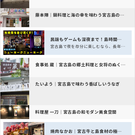
藤本陣｜鍋料理と海の幸を味わう宮古島の味処
民謡もゲームも深夜まで！島時間を遊び尽くす、老舗スポーツバー「ニュー…
宮古島で夜を存分に楽しむなら、長年愛され続ける老舗スポーツバー「ニューヨークニュ…
食事処 蔵｜宮古島の郷土料理と女将のぬくもり
たいよう｜宮古島で味わう香ばしいうなぎ
料理屋 一刀｜宮古島の和モダン美食空間
焼肉なかお｜宮古牛と島食材の極上焼肉