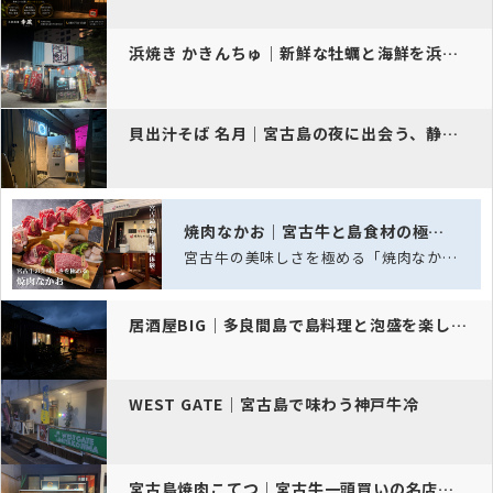
浜焼き かきんちゅ｜新鮮な牡蠣と海鮮を浜焼きで楽しむ宮古島の夜の一軒
貝出汁そば 名月｜宮古島の夜に出会う、静かな一杯
焼肉なかお｜宮古牛と島食材の極上焼肉
宮古牛の美味しさを極める「焼肉なかお」──五感を満たす、島の極上焼肉体験
居酒屋BIG｜多良間島で島料理と泡盛を楽しむ夜の定番居酒屋【豆腐チャ…
WEST GATE｜宮古島で味わう神戸牛冷
宮古島焼肉こてつ｜宮古牛一頭買いの名店が進化