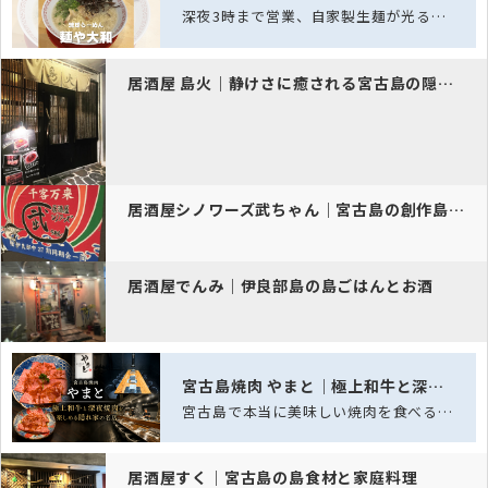
深夜3時まで営業、自家製生麺が光る宮古島の夜ラーメン酒場
居酒屋 島火｜静けさに癒される宮古島の隠れ家
居酒屋シノワーズ武ちゃん｜宮古島の創作島料理
居酒屋でんみ｜伊良部島の島ごはんとお酒
宮古島焼肉 やまと｜極上和牛と深夜焼肉を楽しめる隠れ家の名店
宮古島で本当に美味しい焼肉を食べるなら「宮古島焼肉 やまと」。美しいサシが入った…
居酒屋すく｜宮古島の島食材と家庭料理