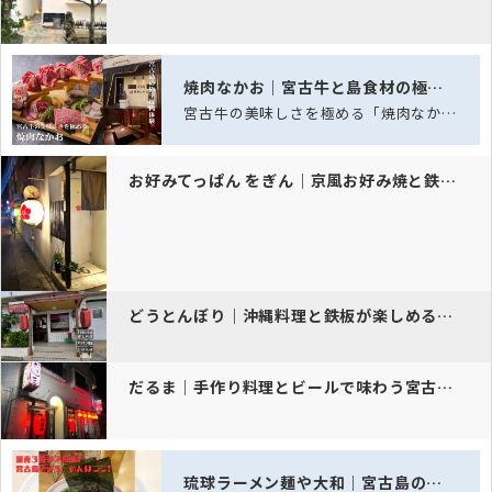
焼肉なかお｜宮古牛と島食材の極上焼肉
宮古牛の美味しさを極める「焼肉なかお」──五感を満たす、島の極上焼肉体験
お好みてっぱん をぎん｜京風お好み焼と鉄板の味
どうとんぼり｜沖縄料理と鉄板が楽しめる居酒屋
だるま｜手作り料理とビールで味わう宮古島の夜
琉球ラーメン麺や大和｜宮古島の深夜ラーメン酒場