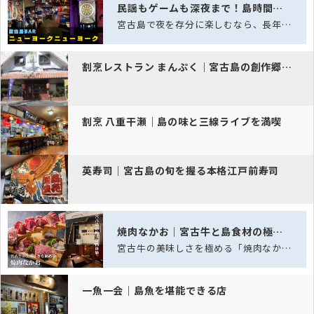
民謡もゲームも深夜まで！島時間を遊び尽くす、老舗スポーツバー「ニュー…
宮古島で夜を存分に楽しむなら、長年愛され続ける老舗スポーツバー「ニューヨークニュ…
割烹レストラン まんぷく｜宮古島の創作郷土料理
割烹 八重干瀬｜島の味と三線ライブを満喫
英寿司｜宮古島の旬を握る本格江戸前寿司
焼肉なかお｜宮古牛と島食材の極上焼肉
宮古牛の美味しさを極める「焼肉なかお」──五感を満たす、島の極上焼肉体験
一魚一会｜島魚を堪能できる店