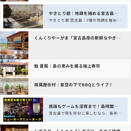
やきとり碧｜地鶏を極める宮古島の焼鳥処
やきとり碧 宮古島｜3種の地鶏を極める、宮古島の焼き鳥名店
くんくりやーがま「宮古島産の新鮮なやぎ肉を使った郷土料理店。」
鮨 蒼風｜島の恵みを握る極上寿司
南風屋台村｜星空の下でBBQとライブ！
民謡もゲームも深夜まで！島時間を遊び尽くす、老舗スポーツバー「ニュー…
宮古島で夜を存分に楽しむなら、長年愛され続ける老舗スポーツバー「ニューヨークニュ…
シギラタートルベイ「シギラビーチから徒歩1分の本格シーフードレストラ…