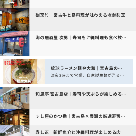
割烹竹｜宮古牛と島料理が味わえる老舗割烹
海の居酒屋 次男｜寿司も沖縄料理も食べ放題！
琉球ラーメン麺や大和｜宮古島の深夜ラーメン酒場
深夜3時まで営業、自家製生麺が光る宮古島の夜ラーメン酒場
和風亭 宮古島店｜寿司や天ぷらが楽しめる和食レストラン
すし屋のかつ勘｜宮古島×豊洲の厳選寿司を堪能
寿し正｜新鮮魚介と沖縄料理が楽しめる店