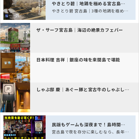
やきとり碧｜地鶏を極める宮古島の焼鳥処
やきとり碧 宮古島｜3種の地鶏を極める、宮古島の焼き鳥名店
ザ・サーフ宮古島｜海辺の絶景カフェバー
日本料理 吉祥｜銀座の味を来間島で堪能
しゃぶ邸 慶｜あぐー豚と宮古牛のしゃぶしゃぶ
民謡もゲームも深夜まで！島時間を遊び尽くす、老舗スポーツバー「ニュー…
宮古島で夜を存分に楽しむなら、長年愛され続ける老舗スポーツバー「ニューヨークニュ…