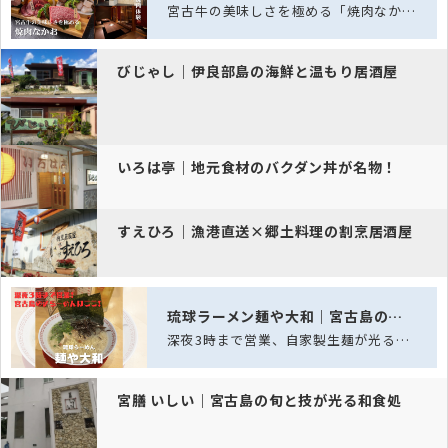
宮古牛の美味しさを極める「焼肉なかお」──五感を満たす、島の極上焼肉体験
びじゃし｜伊良部島の海鮮と温もり居酒屋
いろは亭｜地元食材のバクダン丼が名物！
すえひろ｜漁港直送×郷土料理の割烹居酒屋
琉球ラーメン麺や大和｜宮古島の深夜ラーメン酒場
深夜3時まで営業、自家製生麺が光る宮古島の夜ラーメン酒場
宮膳 いしい｜宮古島の旬と技が光る和食処