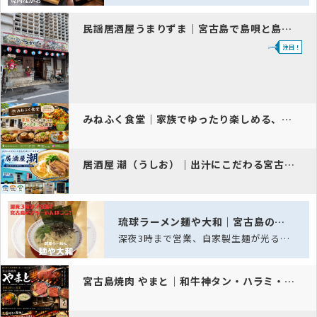
民謡居酒屋うまりずま｜宮古島で島唄と島料理の夜
みねふく食堂｜家族でゆったり楽しめる、宮古島の隠れ家食堂
居酒屋 潮（うしお）｜出汁にこだわる宮古そばとソーキそばを味わえる上…
琉球ラーメン麺や大和｜宮古島の深夜ラーメン酒場
深夜3時まで営業、自家製生麺が光る宮古島の夜ラーメン酒場
宮古島焼肉 やまと｜和牛神タン・ハラミ・肉たくが人気の深夜営業焼肉店