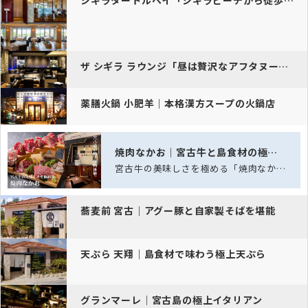
ザ シギラ ラウンジ「昼は贅沢なアフタヌーンティー、夜は大人の時間を…
薬膳火鍋 小肥羊｜本格漢方スープの火鍋店
焼肉なかお｜宮古牛と島食材の極上焼肉
宮古牛の美味しさを極める「焼肉なかお」──五感を満たす、島の極上焼肉体験
蕎麦前 宮古｜アグー豚と自家製そばを堪能
天ぷら 天翔｜島食材で味わう極上天ぷら
グランマーレ｜宮古島の極上イタリアン