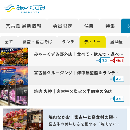
日本語
検索
宮古島 最新情報
会員限定
注目
特集
English
中文 (台灣)
全て
食堂・宮古そば
ランチ
ディナー
居酒屋
한국어
みゃーくずみ野外店｜食べて・飲んで・遊べる、宮古島の新しい夜スポット
宮古島クルージング｜海中展望船＆ランチ・サンセット体験ガイド
焼肉 火神｜宮古牛×炭火×半個室の名店
焼肉なかお｜宮古牛と島食材の極上焼肉
宮古牛の美味しさを極める「焼肉なかお」──五感を満たす、島の極上焼肉体験