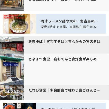
琉球ラーメン麺や大和｜宮古島の深夜ラーメン酒場
深夜3時まで営業、自家製生麺が光る宮古島の夜ラーメン酒場
新来そば｜宮古牛そば×昔ながらの宮古そば
とよまつ食堂｜島おでんと夜定食が楽しめる、宮古島のありがたい一軒
たねび食堂｜多良間島で味わう島ごはんと多良間そば｜昼は食堂・夜は居酒…