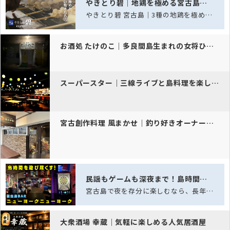
やきとり碧｜地鶏を極める宮古島の焼鳥処
やきとり碧 宮古島｜3種の地鶏を極める、宮古島の焼き鳥名店
お酒処 たけのこ｜多良間島生まれの女将ひとみちゃんが迎える、西里のあ…
スーパースター｜三線ライブと島料理を楽しむ宮古島の大型居酒屋
宮古創作料理 風まかせ｜釣り好きオーナーが営む本格創作居酒屋
民謡もゲームも深夜まで！島時間を遊び尽くす、老舗スポーツバー「ニュー…
宮古島で夜を存分に楽しむなら、長年愛され続ける老舗スポーツバー「ニューヨークニュ…
大衆酒場 幸蔵｜気軽に楽しめる人気居酒屋