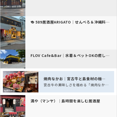
🍻 589居酒屋ARIGATO｜せんべろ＆沖縄料理が…
FLOV Cafe&Bar｜水着＆ペットOKの癒しカフェ
焼肉なかお｜宮古牛と島食材の極上焼肉
宮古牛の美味しさを極める「焼肉なかお」──五感を満たす、島の極上焼肉体験
満や（マンヤ）｜島時間を楽しむ居酒屋