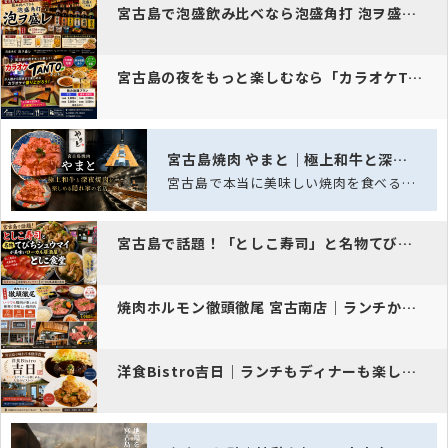
宮古島で泡盛飲み比べなら泡盛角打 泡ヲ盛レ｜約250種類の泡盛が揃う…
宮古島の夜をもっと楽しむなら「カラオケTANTO」｜大部屋完備・飲み…
宮古島焼肉 やまと｜極上和牛と深夜焼肉を楽しめる隠れ家の名店
宮古島で本当に美味しい焼肉を食べるなら「宮古島焼肉 やまと」。美しいサシが入った…
宮古島で話題！「としこ寿司」と名物てびちシュウマイが美味いローカル居…
焼肉ホルモン徹頭徹尾 宮古南店｜ランチからディナーまで通し営業で楽し…
洋食Bistro吉日｜ランチもディナーも楽しめる本格洋食店