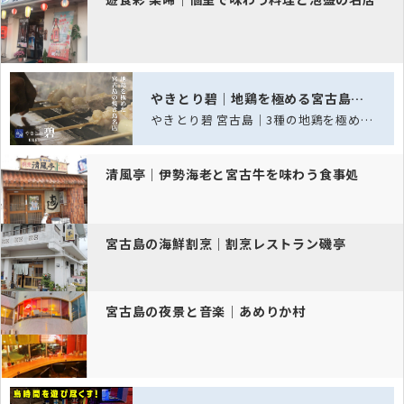
やきとり碧｜地鶏を極める宮古島の焼鳥処
やきとり碧 宮古島｜3種の地鶏を極める、宮古島の焼き鳥名店
清風亭｜伊勢海老と宮古牛を味わう食事処
宮古島の海鮮割烹｜割烹レストラン磯亭
宮古島の夜景と音楽｜あめりか村