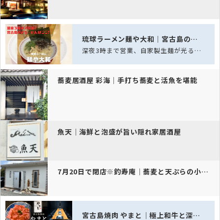
琉球ラーメン麺や大和｜宮古島の深夜ラーメン酒場
深夜3時まで営業、自家製生麺が光る宮古島の夜ラーメン酒場
蕎麦居酒屋 彩海｜手打ち蕎麦と活魚を堪能
魚天｜海鮮と泡盛が旨い隠れ家居酒屋
7月20日で閉店※釣寿庵｜蕎麦と天ぷらの小さな名店
宮古島焼肉 やまと｜極上和牛と深夜焼肉を楽しめる隠れ家の名店