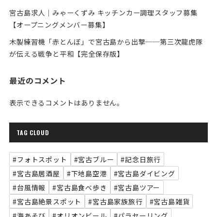
宮古島求人｜みゃーくずみ キッチンカー調理スタッフ募集
【オープニングメンバー募集】
木製練習機「赤とんぼ」で宮古島から出撃──第三次龍虎隊
が伝える戦争と平和【完全保存版】
最近のコメント
表示できるコメントはありません。
TAG CLOUD
#フォトスポット
#宮古ブルー
#記念日旅行
#宮古島居酒屋
#下地島空港
#宮古島ダイビング
#台風情報
#宮古島食べ歩き
#宮古島ツアー
#宮古島絶景スポット
#宮古島家族旅行
#宮古島雑貨
#海あそび
#オリオンビール
#パラセーリング