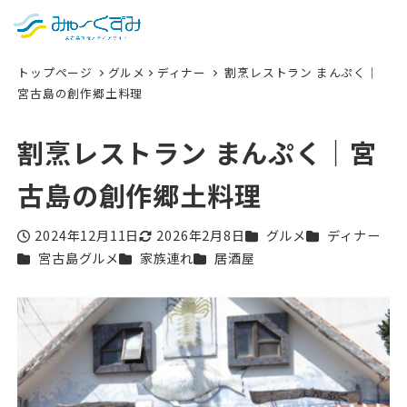
日本語
検索
トップページ
グルメ
ディナー
割烹レストラン まんぷく｜
English
宮古島の創作郷土料理
中文 (台灣)
割烹レストラン まんぷく｜宮
한국어
古島の創作郷土料理
カテゴリー
カテゴリー
2024年12月11日
2026年2月8日
グルメ
ディナー
投稿日
更新日
カテゴリー
カテゴリー
カテゴリー
宮古島グルメ
家族連れ
居酒屋