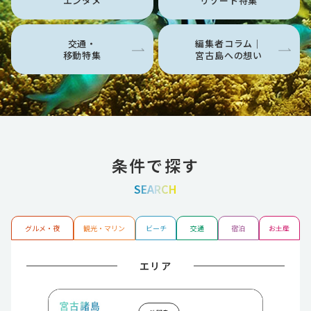
エンタメ
リゾート特集
交通・
編集者コラム｜
移動特集
宮古島への想い
条件で探す
SEARCH
グルメ・夜
観光・マリン
ビーチ
交通
宿泊
お土産
エリア