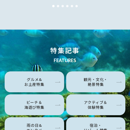
特集記事
FEATURES
グルメ&
観光・文化・
お土産特集
絶景特集
ビーチ＆
アクティブ＆
海遊び特集
体験特集
雨の日&
宿泊・