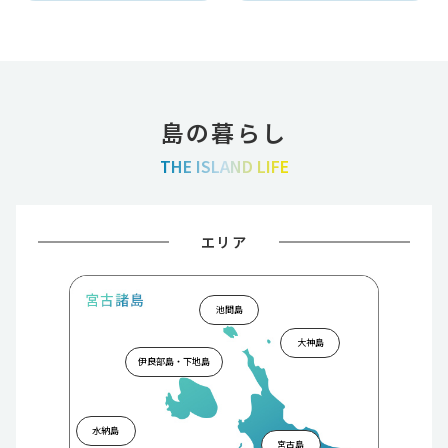
島の暮らし
THE ISLAND LIFE
エリア
池間島
大神島
伊良部島・下地島
水納島
宮古島