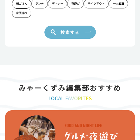
朝ごはん
ランチ
ディナー
夜遊び
テイクアウト
一人飯酒
家族連れ
検索する
みゃーくずみ編集部おすすめ
LOCAL FAVORITES