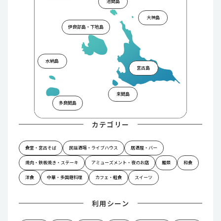
池間島
大神島
伊良部島・下地島
水納島
宮古島
来間島
多良間島
カテゴリー
食堂・宮古そば
民謡酒場・ライブハウス
居酒屋・バー
焼肉・鉄板焼き・ステーキ
アミューズメント・夜のお店
麺類
和食
洋食
中華・多国籍料理
カフェ・軽食
スイーツ
利用シーン