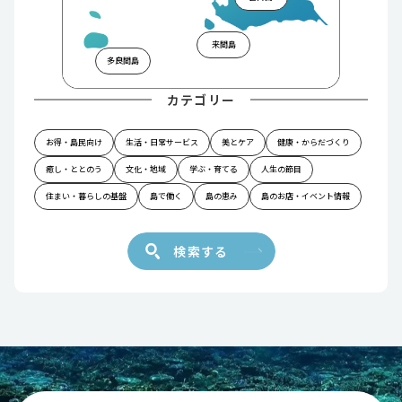
来間島
多良間島
カテゴリー
お得・島民向け
生活・日常サービス
美とケア
健康・からだづくり
癒し・ととのう
文化・地域
学ぶ・育てる
人生の節目
住まい・暮らしの基盤
島で働く
島の恵み
島のお店・イベント情報
検索する