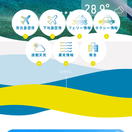
28.9°
宮古島空港
下地島空港
フェリー情報
タクシー情報
週間天気
潮見情報
緊急
SCROLL