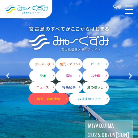
日本語
検索
English
中文 (台灣)
한국어
グルメ・夜
観光・マリン
ビーチ
交通
宿泊
お土産
ニュース
特集記事
島の暮らし
観光・臨時情報
おすすめツアー
MIYAKOJIMA
2026.08/09[SUN]