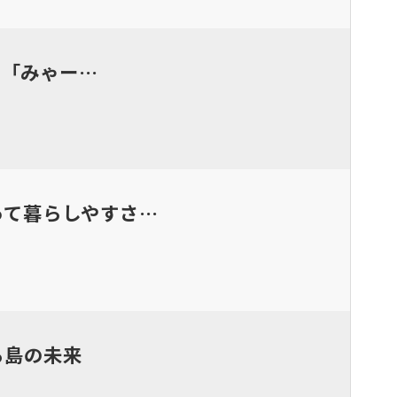
で「みゃー…
って暮らしやすさ…
る島の未来