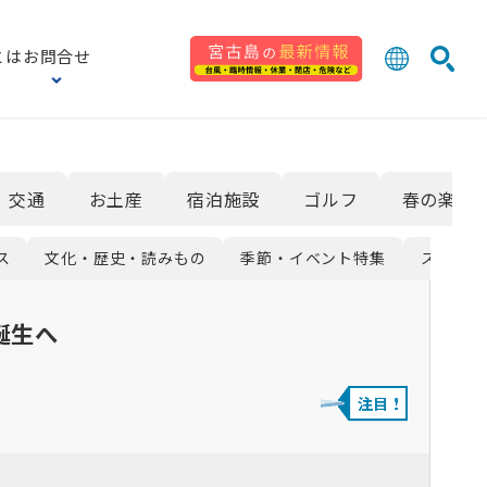
とは
お問合せ
日本語
English
検索
中文 (台灣
한국어
交通
お土産
宿泊施設
ゴルフ
春の楽しみ
ス
文化・歴史・読みもの
季節・イベント特集
スポーツ
誕生へ