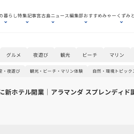
の暮らし
特集記事
宮古島ニュース
編集部おすすめ
みゃーくずみ
グルメ
夜遊び
観光
ビーチ
マリン
産・夜遊び
観光・ビーチ・マリン体験
自然・環境トピック
に新ホテル開業｜アラマンダ スプレンディド