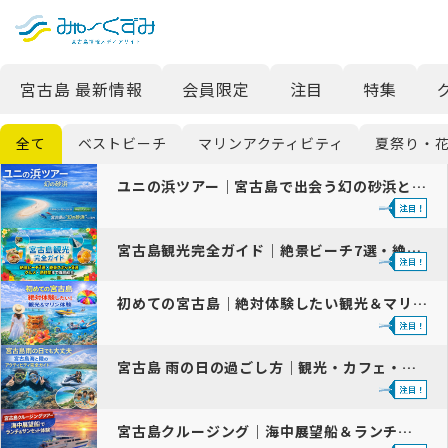
日本語
検索
宮古島 最新情報
会員限定
注目
特集
English
中文 (台灣)
全て
ベストビーチ
マリンアクティビティ
夏祭り・
한국어
ユニの浜ツアー｜宮古島で出会う幻の砂浜と絶景体験ガイド
宮古島観光完全ガイド｜絶景ビーチ7選・絶景スポット9選・グルメ・島時…
初めての宮古島｜絶対体験したい観光＆マリンアクティビティ
宮古島 雨の日の過ごし方｜観光・カフェ・アクティビティ完全ガイド
宮古島クルージング｜海中展望船＆ランチ・サンセット体験ガイド