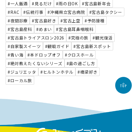
#一人飯酒
#見るだけ
#雨の日OK
#宮古島新年会
#RAC
#伝統行事
#沖縄県立宮古病院
#宮古島タクシー
#夜間診療
#宮古島好き
#宮古上空
#予防接種
#宮古島産科
#めまい
#宮古島耳鼻咽喉科
#宮古島トライアスロン2026
#究極の旅
#観光復活
#自家製スイーツ
#観戦ガイド
#宮古島新スポット
#青い海
#本ドロップオフ
#クロスホール
#絶対教えたくないシリーズ
#島の過ごし方
#ジュリエッタ
#ヒルトンホテル
#橋梁好き
#ローカル旅
TOP