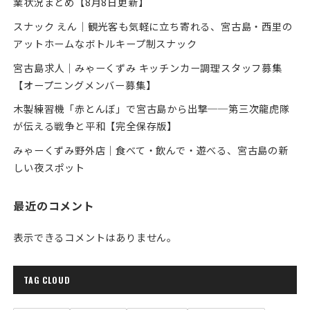
業状況まとめ【8月8日更新】
スナック えん｜観光客も気軽に立ち寄れる、宮古島・西里の
アットホームなボトルキープ制スナック
宮古島求人｜みゃーくずみ キッチンカー調理スタッフ募集
【オープニングメンバー募集】
木製練習機「赤とんぼ」で宮古島から出撃──第三次龍虎隊
が伝える戦争と平和【完全保存版】
みゃーくずみ野外店｜食べて・飲んで・遊べる、宮古島の新
しい夜スポット
最近のコメント
表示できるコメントはありません。
TAG CLOUD