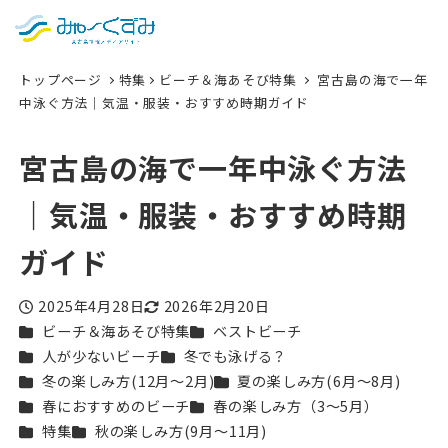
日本語
検索
トップページ
特集
ビーチ＆海あそび特集
宮古島の海で一年
English
中泳ぐ方法｜気温・服装・おすすめ時期ガイド
中文 (台灣)
宮古島の海で一年中泳ぐ方法
한국어
｜気温・服装・おすすめ時期
ガイド
2025年4月28日
2026年2月20日
投稿日
更新日
カテゴリー
カテゴリー
ビーチ＆海あそび特集
ベストビーチ
カテゴリー
カテゴリー
人が少ないビーチ
冬でも泳げる？
カテゴリー
カテゴリー
冬の楽しみ方(12月〜2月)
夏の楽しみ方(6月〜8月)
カテゴリー
カテゴリー
春におすすめのビーチ
春の楽しみ方（3〜5月）
カテゴリー
カテゴリー
特集
秋の楽しみ方(9月〜11月)