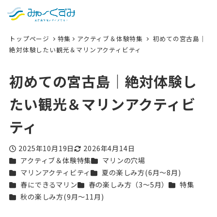
日本語
検索
トップページ
特集
アクティブ＆体験特集
初めての宮古島｜
English
絶対体験したい観光＆マリンアクティビティ
中文 (台灣)
初めての宮古島｜絶対体験し
한국어
たい観光＆マリンアクティビ
ティ
2025年10月19日
2026年4月14日
投稿日
更新日
カテゴリー
カテゴリー
アクティブ＆体験特集
マリンの穴場
カテゴリー
カテゴリー
マリンアクティビティ
夏の楽しみ方(6月〜8月)
カテゴリー
カテゴリー
カテゴリー
春にできるマリン
春の楽しみ方（3〜5月）
特集
カテゴリー
秋の楽しみ方(9月〜11月)