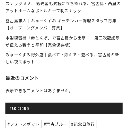
スナック えん｜観光客も気軽に立ち寄れる、宮古島・西里の
アットホームなボトルキープ制スナック
宮古島求人｜みゃーくずみ キッチンカー調理スタッフ募集
【オープニングメンバー募集】
木製練習機「赤とんぼ」で宮古島から出撃──第三次龍虎隊
が伝える戦争と平和【完全保存版】
みゃーくずみ野外店｜食べて・飲んで・遊べる、宮古島の新
しい夜スポット
最近のコメント
表示できるコメントはありません。
TAG CLOUD
#フォトスポット
#宮古ブルー
#記念日旅行