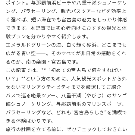
ポイント。与那覇前浜ビーチや八重干瀬シュノーケリ
ング、パラセーリング、観光バスツアーなどを効率よ
く選べば、短い滞在でも宮古島の魅力をしっかり体感
できます。本記事では初心者向けにおすすめ観光と体
験プランを分かりやすく紹介します。
エメラルドグリーンの海、白く輝く砂浜、どこまでも
広がる青い空——。そのすべてが非日常の感動をくれ
るのが、南の楽園・宮古島です。
この記事では、**「初めての宮古島で何をすればい
い？」**という方のために、人気観光スポットから外
せないマリンアクティビティまでを厳選してご紹介。
バスで巡る絶景ツアー、八重干瀬（やびじ）のサンゴ
礁シュノーケリング、与那覇前浜のマリンスポーツ、
パラセーリングなど、どれも“宮古島らしさ”を満喫で
きる体験ばかりです。
旅行の計画を立てる前に、ぜひチェックしておきたい