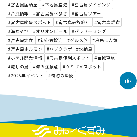
#宮古島居酒屋
#下地島空港
#宮古島ダイビング
#台風情報
#宮古島食べ歩き
#宮古島ツアー
#宮古島絶景スポット
#宮古島家族旅行
#宮古島雑貨
#海あそび
#オリオンビール
#パラセーリング
#宮古島定食
#初心者歓迎
#グルメ旅
#島民に人気
#宮古島ホルモン
#ハブクラゲ
#水納島
#ホテル開業情報
#宮古島便利スポット
#自転車旅
#癒しの島
#海の注意点
#ウミガメスポット
#2025年イベント
#奇跡の瞬間
TOP