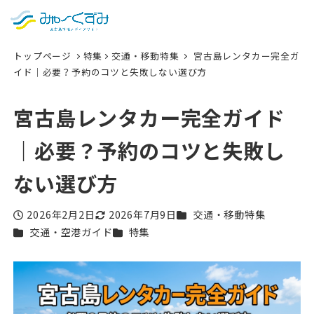
日本語
検索
トップページ
特集
交通・移動特集
宮古島レンタカー完全ガ
English
イド｜必要？予約のコツと失敗しない選び方
中文 (台灣)
宮古島レンタカー完全ガイド
한국어
｜必要？予約のコツと失敗し
ない選び方
カテゴリー
2026年2月2日
2026年7月9日
交通・移動特集
投稿日
更新日
カテゴリー
カテゴリー
交通・空港ガイド
特集