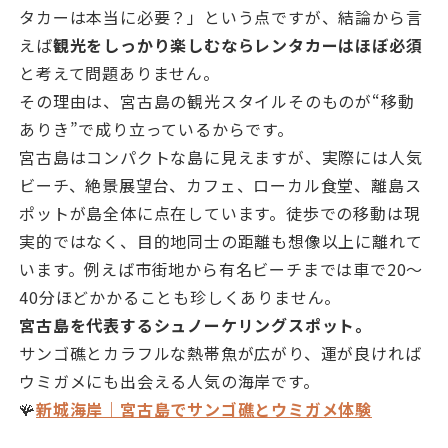
タカーは本当に必要？」という点ですが、結論から言
えば
観光をしっかり楽しむならレンタカーはほぼ必須
と考えて問題ありません。
その理由は、宮古島の観光スタイルそのものが“移動
ありき”で成り立っているからです。
宮古島はコンパクトな島に見えますが、実際には人気
ビーチ、絶景展望台、カフェ、ローカル食堂、離島ス
ポットが島全体に点在しています。徒歩での移動は現
実的ではなく、目的地同士の距離も想像以上に離れて
います。例えば市街地から有名ビーチまでは車で20〜
40分ほどかかることも珍しくありません。
宮古島を代表するシュノーケリングスポット。
サンゴ礁とカラフルな熱帯魚が広がり、運が良ければ
ウミガメにも出会える人気の海岸です。
🪸
新城海岸｜宮古島でサンゴ礁とウミガメ体験