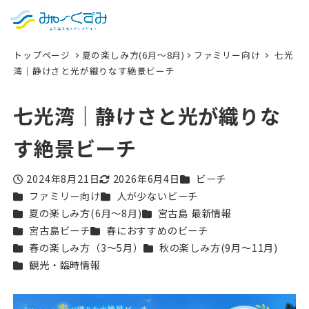
日本語
検索
トップページ
夏の楽しみ方(6月〜8月)
ファミリー向け
七光
English
湾｜静けさと光が織りなす絶景ビーチ
中文 (台灣)
七光湾｜静けさと光が織りな
한국어
す絶景ビーチ
カテゴリー
2024年8月21日
2026年6月4日
ビーチ
投稿日
更新日
カテゴリー
カテゴリー
ファミリー向け
人が少ないビーチ
カテゴリー
カテゴリー
夏の楽しみ方(6月〜8月)
宮古島 最新情報
カテゴリー
カテゴリー
宮古島ビーチ
春におすすめのビーチ
カテゴリー
カテゴリー
春の楽しみ方（3〜5月）
秋の楽しみ方(9月〜11月)
カテゴリー
観光・臨時情報