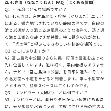
🌅 七光湾（ななこうわん）FAQ（よくある質問）
Q1. 七光湾はどんな場所ですか？
A1. 七光湾は、宮古島北部・狩俣（かりまた）エリア
にある、観光地化されていない静寂の湾です。白砂の
浜と岩礁が入り混じる原風景のような海岸で、透き通
る海と圧倒的な静けさが特徴。特に朝夕の光が美し
く、“光の湾”と呼ぶにふさわしい神秘的な場所です。
Q2. どこにありますか？
A2. 宮古島海中公園のさらに奥、狩俣の農道を抜けた
先に位置しています。道は細く、案内看板もありませ
ん。ナビで「宮古島海中公園」を目印に進み、そこか
ら北方面へ小道をたどると到着します。車は小型車が
おすすめで、駐車スペースはごくわずかです。
Q3. “サンピラー（太陽柱）”とは何ですか？
A3. サンピラーとは、朝日や夕日が低い位置にある時
に、光が氷晶や水滴に反射して縦に伸びる光の柱のよ