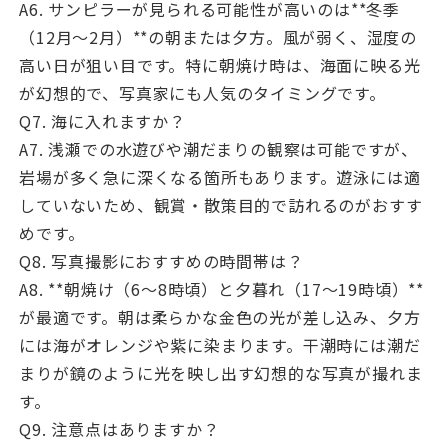
A6. サンピラーが見られる可能性が高いのは**冬季
（12月〜2月）**の朝または夕方。風が弱く、湿度の
高い日が狙い目です。特に朝焼け時は、海面に映る光
が幻想的で、写真家にも人気のタイミングです。
Q7. 海に入れますか？
A7. 浅瀬での水遊びや潮だまりの観察は可能ですが、
岩場が多く急に深くなる箇所もあります。遊泳には適
していないため、観賞・散策目的で訪れるのがおすす
めです。
Q8. 写真撮影におすすめの時間帯は？
A8. **朝焼け（6〜8時頃）と夕暮れ（17〜19時頃）**
が最適です。朝は柔らかな金色の光が差し込み、夕方
には海がオレンジや紫に染まります。干潮時には潮だ
まりが鏡のように光を映し出す幻想的な写真が撮れま
す。
Q9. 注意点はありますか？