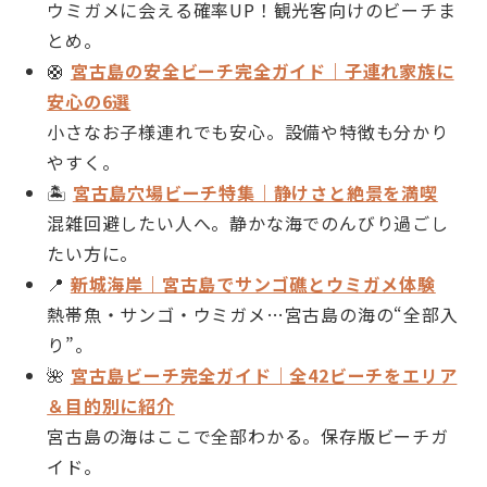
ウミガメに会える確率UP！観光客向けのビーチま
とめ。
🛟
宮古島の安全ビーチ完全ガイド｜子連れ家族に
安心の6選
小さなお子様連れでも安心。設備や特徴も分かり
やすく。
🏝
宮古島穴場ビーチ特集｜静けさと絶景を満喫
混雑回避したい人へ。静かな海でのんびり過ごし
たい方に。
📍
新城海岸｜宮古島でサンゴ礁とウミガメ体験
熱帯魚・サンゴ・ウミガメ…宮古島の海の“全部入
り”。
🌺
宮古島ビーチ完全ガイド｜全42ビーチをエリア
＆目的別に紹介
宮古島の海はここで全部わかる。保存版ビーチガ
イド。