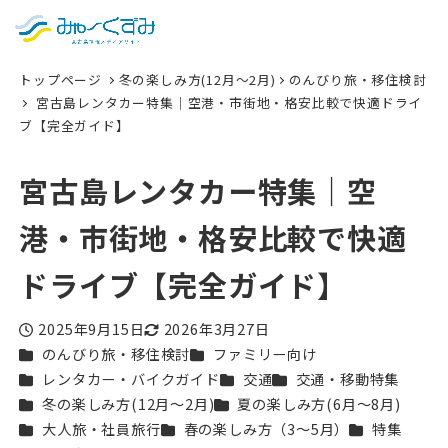
日本語
検索
トップページ
冬の楽しみ方(12月〜2月)
のんびり旅・移住検討
English
宮古島レンタカー特集｜空港・市街地・格安比較で快適ドライ
ブ【完全ガイド】
中文 (台灣)
한국어
宮古島レンタカー特集｜空
港・市街地・格安比較で快適
ドライブ【完全ガイド】
2025年9月15日
2026年3月27日
投稿日
更新日
カテゴリー
カテゴリー
のんびり旅・移住検討
ファミリー向け
カテゴリー
カテゴリー
カテゴリー
レンタカー・バイクガイド
交通
交通・移動特集
カテゴリー
カテゴリー
冬の楽しみ方(12月〜2月)
夏の楽しみ方(6月〜8月)
カテゴリー
カテゴリー
カテゴリー
大人旅・社員旅行
春の楽しみ方（3〜5月）
特集