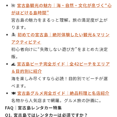
🌺
宮古島観光の魅力｜海・自然・文化が息づく“心
がほどける島時間”
宮古島の魅力をまるっと理解。旅の満足度が上が
ります。
🏝
初めての宮古島｜絶対体験したい観光＆マリン
アクティビティ
初心者向けに“失敗しない遊び方”をまとめた決定
版。
🌊
宮古島ビーチ完全ガイド｜全42ビーチをエリア
＆目的別に紹介
海を楽しみ尽くすなら必読！目的別でビーチが選
べます。
🍽
宮古島グルメ完全ガイド｜絶品料理と名店紹介
名物から人気店まで網羅。グルメ旅の計画に。
FAQ｜宮古島レンタカー特集
Q1. 宮古島ではレンタカーは必須ですか？