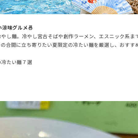
涼味グルメ🍜
冷やし麺。冷やし宮古そばや創作ラーメン、エスニック系ま
光の合間に立ち寄りたい夏限定の冷たい麺を厳選し、おすす
の冷たい麺７選