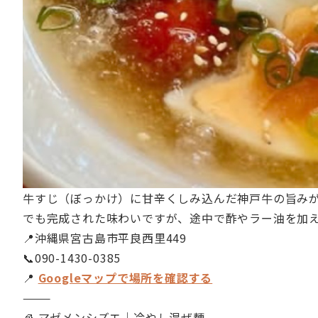
牛すじ（ぼっかけ）に甘辛くしみ込んだ神戸牛の旨み
でも完成された味わいですが、途中で酢やラー油を加
📍沖縄県宮古島市平良西里449
📞090-1430-0385
📍
Googleマップで場所を確認する
⸻
🧊 マゼメンシズエ｜冷やし混ぜ麺