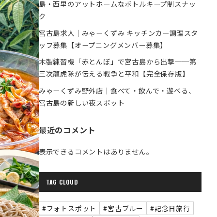
島・西里のアットホームなボトルキープ制スナッ
ク
宮古島求人｜みゃーくずみ キッチンカー調理スタ
ッフ募集【オープニングメンバー募集】
木製練習機「赤とんぼ」で宮古島から出撃──第
三次龍虎隊が伝える戦争と平和【完全保存版】
みゃーくずみ野外店｜食べて・飲んで・遊べる、
宮古島の新しい夜スポット
最近のコメント
表示できるコメントはありません。
TAG CLOUD
#フォトスポット
#宮古ブルー
#記念日旅行