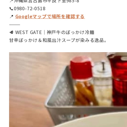
📍沖縄県宮古島市平良下里985-8
📞0980-72-0518
📍
Googleマップで場所を確認する
⸻
🥩 WEST GATE｜神戸牛のぼっかけ冷麺
甘辛ぼっかけ＆和風出汁スープが染みる逸品。