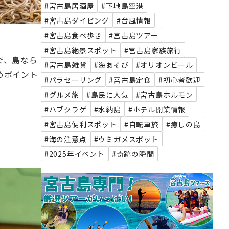
#宮古島居酒屋
#下地島空港
#宮古島ダイビング
#台風情報
#宮古島食べ歩き
#宮古島ツアー
#宮古島絶景スポット
#宮古島家族旅行
で、島なら
#宮古島雑貨
#海あそび
#オリオンビール
めポイント
#パラセーリング
#宮古島定食
#初心者歓迎
#グルメ旅
#島民に人気
#宮古島ホルモン
#ハブクラゲ
#水納島
#ホテル開業情報
#宮古島便利スポット
#自転車旅
#癒しの島
#海の注意点
#ウミガメスポット
#2025年イベント
#奇跡の瞬間