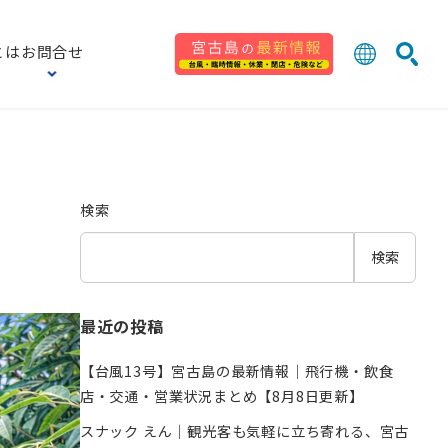
とは
お問合せ
日本語
English
検索
中文 (台灣
한국어
検索
検索
最近の投稿
【台風13号】宮古島の最新情報｜飛行機・飲食
店・交通・営業状況まとめ【8月8日更新】
スナック えん｜観光客も気軽に立ち寄れる、宮古