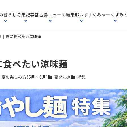
の暮らし
特集記事
宮古島ニュース
編集部おすすめ
みゃーくずみ
集｜夏に食べたい涼味麺
に食べたい涼味麺
テゴリー
カテゴリー
カテゴリー
夏の楽しみ方(6月〜8月)
夏グルメ
特集