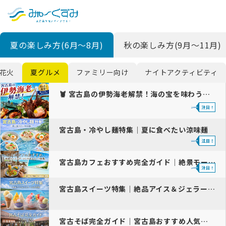
日本語
検索
夏の楽しみ方(6月〜8月)
秋の楽しみ方(9月〜11月)
English
中文 (台灣)
花火
夏グルメ
ファミリー向け
ナイトアクティビティ
한국어
🦞 宮古島の伊勢海老解禁！海の宝を味わう最高の季節
宮古島・冷やし麺特集｜夏に食べたい涼味麺
宮古島カフェおすすめ完全ガイド｜絶景モーニング・ランチ・スイーツ人気…
宮古島スイーツ特集｜絶品アイス＆ジェラート＆かき氷
宮古そば完全ガイド｜宮古島おすすめ人気店と食べ歩き旅【2026年最新…