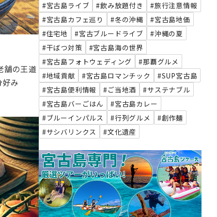
#宮古島ライブ
#飲み放題付き
#旅行注意情報
#宮古島カフェ巡り
#冬の沖縄
#宮古島地価
#住宅地
#宮古ブルードライブ
#沖縄の夏
#干ばつ対策
#宮古島海の世界
#宮古島フォトウェディング
#那覇グルメ
老舗の王道
#地域貢献
#宮古島ロマンチック
#SUP宮古島
分好み
#宮古島便利情報
#ご当地酒
#サステナブル
#宮古島バーごはん
#宮古島カレー
#ブルーインパルス
#行列グルメ
#創作麺
#サシバリンクス
#文化遺産