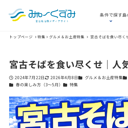
条件で探す
島
トップページ
特集
グルメ＆お土産特集
宮古そばを食い尽く
宮古そばを食い尽くせ｜人
カテゴリー
カ
2024年7月22日
2026年4月8日
グルメ＆お土産特集
投稿日
更新日
カテゴリー
カテゴリー
春の楽しみ方（3〜5月）
特集