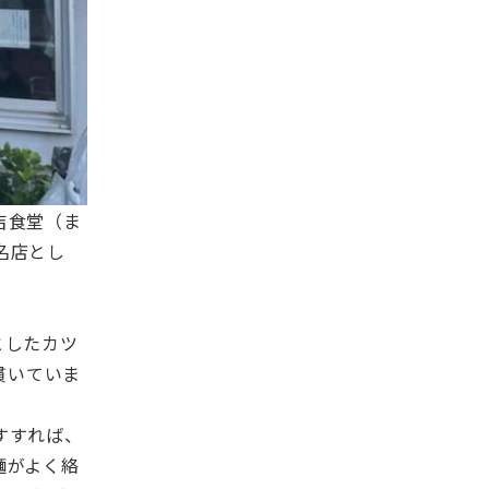
吉食堂（ま
名店とし
としたカツ
貫いていま
すすれば、
麺がよく絡