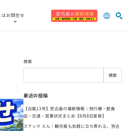
とは
お問合せ
日本語
English
検索
中文 (台灣
한국어
検索
検索
最近の投稿
【台風13号】宮古島の最新情報｜飛行機・飲食
店・交通・営業状況まとめ【8月8日更新】
スナック えん｜観光客も気軽に立ち寄れる、宮古