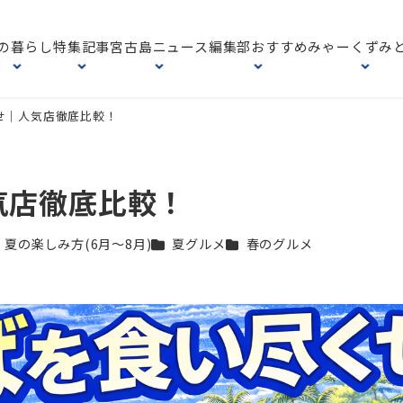
の暮らし
特集記事
宮古島ニュース
編集部おすすめ
みゃーくずみ
せ｜人気店徹底比較！
気店徹底比較！
テゴリー
カテゴリー
カテゴリー
夏の楽しみ方(6月〜8月)
夏グルメ
春のグルメ