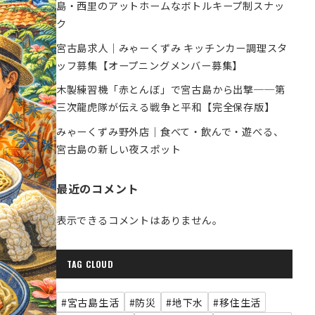
島・西里のアットホームなボトルキープ制スナッ
ク
宮古島求人｜みゃーくずみ キッチンカー調理スタ
ッフ募集【オープニングメンバー募集】
木製練習機「赤とんぼ」で宮古島から出撃──第
三次龍虎隊が伝える戦争と平和【完全保存版】
みゃーくずみ野外店｜食べて・飲んで・遊べる、
宮古島の新しい夜スポット
最近のコメント
表示できるコメントはありません。
TAG CLOUD
#宮古島生活
#防災
#地下水
#移住生活