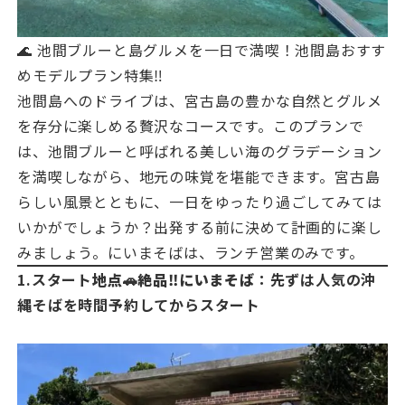
🌊 池間ブルーと島グルメを一日で満喫！池間島おすす
めモデルプラン特集‼️
池間島へのドライブは、宮古島の豊かな自然とグルメ
を存分に楽しめる贅沢なコースです。このプランで
は、池間ブルーと呼ばれる美しい海のグラデーション
を満喫しながら、地元の味覚を堪能できます。宮古島
らしい風景とともに、一日をゆったり過ごしてみては
いかがでしょうか？出発する前に決めて計画的に楽し
みましょう。にいまそばは、ランチ営業のみです。
1.
スタート
地点
🚗絶品‼️にいまそば
：先ずは人気の沖
縄そばを時間予約してからスタート