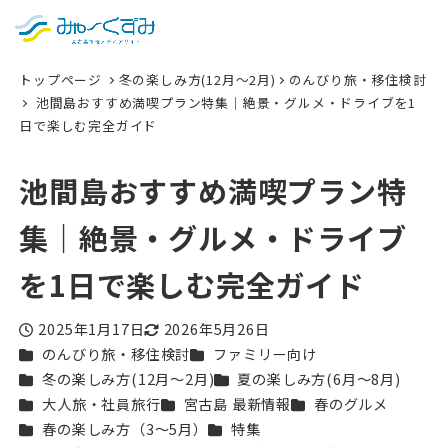
日本語
検索
トップページ
冬の楽しみ方(12月〜2月)
のんびり旅・移住検討
English
池間島おすすめ満喫プラン特集｜絶景・グルメ・ドライブを1
日で楽しむ完全ガイド
中文 (台灣)
한국어
池間島おすすめ満喫プラン特
集｜絶景・グルメ・ドライブ
を1日で楽しむ完全ガイド
2025年1月17日
2026年5月26日
投稿日
更新日
カテゴリー
カテゴリー
のんびり旅・移住検討
ファミリー向け
カテゴリー
カテゴリー
冬の楽しみ方(12月〜2月)
夏の楽しみ方(6月〜8月)
カテゴリー
カテゴリー
カテゴリー
大人旅・社員旅行
宮古島 最新情報
春のグルメ
カテゴリー
カテゴリー
春の楽しみ方（3〜5月）
特集