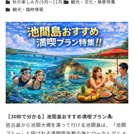
カテゴリー
カテゴリー
秋の楽しみ方(9月〜11月)
観光・文化・絶景特集
カテゴリー
観光・臨時情報
【30秒で分かる】池間島おすすめ満喫プラン🏝
宮古島から池間大橋を渡って行ける池間島は、「池間
ブルー」と呼ばれる透明度抜群の海とローカルグルメ