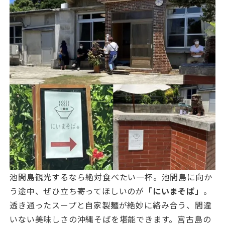
池間島観光するなら絶対食べたい一杯。池間島に向か
う途中、ぜひ立ち寄ってほしいのが
「にいまそば」
。
透き通ったスープと自家製麺が絶妙に絡み合う、間違
いない美味しさの沖縄そばを堪能できます。宮古島の