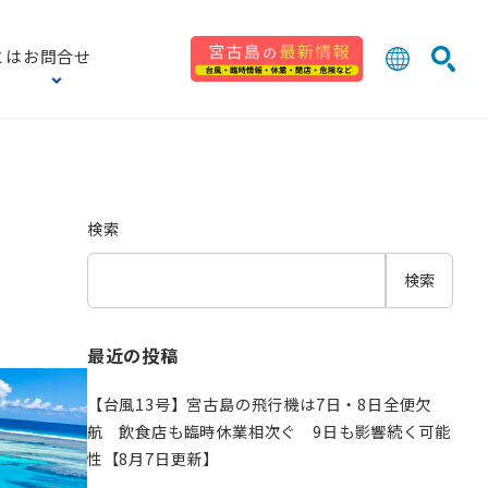
とは
お問合せ
日本語
English
検索
中文 (台灣
한국어
検索
検索
最近の投稿
【台風13号】宮古島の飛行機は7日・8日全便欠
航 飲食店も臨時休業相次ぐ 9日も影響続く可能
性【8月7日更新】