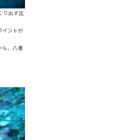
くり出す圧
ポイントが
から、八重