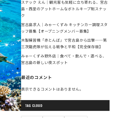
スナック えん｜観光客も気軽に立ち寄れる、宮古
島・西里のアットホームなボトルキープ制スナッ
ク
宮古島求人｜みゃーくずみ キッチンカー調理スタ
ッフ募集【オープニングメンバー募集】
木製練習機「赤とんぼ」で宮古島から出撃──第
三次龍虎隊が伝える戦争と平和【完全保存版】
みゃーくずみ野外店｜食べて・飲んで・遊べる、
宮古島の新しい夜スポット
最近のコメント
表示できるコメントはありません。
TAG CLOUD