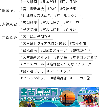
#一人飯酒
#見るだけ
#雨の日OK
#宮古島新年会
#RAC
#伝統行事
る海域で、
#沖縄県立宮古病院
#宮古島タクシー
#夜間診療
#宮古島好き
#宮古上空
も人気の高
#予防接種
#宮古島産科
#めまい
#宮古島耳鼻咽喉科
を守るため
#宮古島トライアスロン2026
#究極の旅
#観光復活
#自家製スイーツ
#観戦ガイド
#宮古島新スポット
#青い海
#本ドロップオフ
#クロスホール
#絶対教えたくないシリーズ
#島の過ごし方
#ジュリエッタ
#ヒルトンホテル
#橋梁好き
#ローカル旅