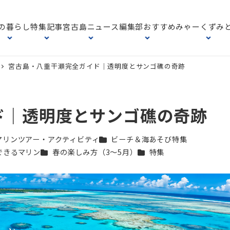
の暮らし
特集記事
宮古島ニュース
編集部おすすめ
みゃーくずみ
宮古島・八重干瀬完全ガイド｜透明度とサンゴ礁の奇跡
ド｜透明度とサンゴ礁の奇跡
カテゴリー
マリンツアー・アクティビティ
ビーチ＆海あそび特集
ー
カテゴリー
カテゴリー
できるマリン
春の楽しみ方（3〜5月）
特集