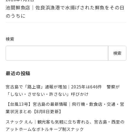
投稿日
池間鮮魚店｜佐良浜漁港で水揚げされた鮮魚をその日
のうちに
検索
検索
最近の投稿
宮古島で「路上寝」通報が増加｜2025年は646件 警察が
「しない・させない・許さない」呼びかけ
【台風13号】宮古島の最新情報｜飛行機・飲食店・交通・営
業状況まとめ【8月8日更新】
スナック えん｜観光客も気軽に立ち寄れる、宮古島・西里の
アットホームなボトルキープ制スナック