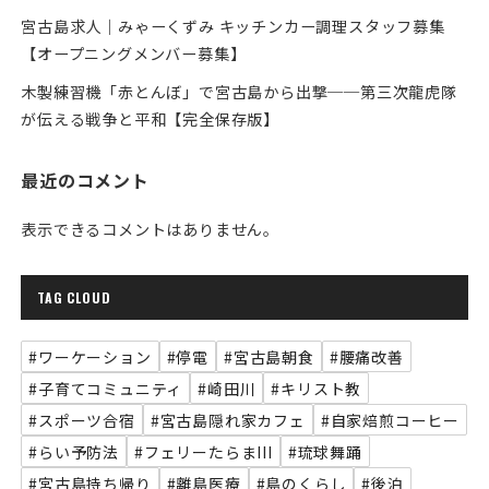
宮古島求人｜みゃーくずみ キッチンカー調理スタッフ募集
【オープニングメンバー募集】
木製練習機「赤とんぼ」で宮古島から出撃──第三次龍虎隊
が伝える戦争と平和【完全保存版】
最近のコメント
表示できるコメントはありません。
TAG CLOUD
#ワーケーション
#停電
#宮古島朝食
#腰痛改善
#子育てコミュニティ
#崎田川
#キリスト教
#スポーツ合宿
#宮古島隠れ家カフェ
#自家焙煎コーヒー
#らい予防法
#フェリーたらまIII
#琉球舞踊
#宮古島持ち帰り
#離島医療
#島のくらし
#後泊