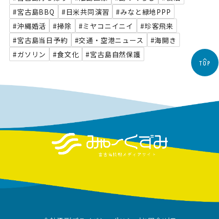
#宮古島BBQ
#日米共同演習
#みなと緑地PPP
#沖縄婚活
#掃除
#ミヤコニイニイ
#珍客飛来
#宮古島当日予約
#交通・空港ニュース
#海開き
#ガソリン
#食文化
#宮古島自然保護
TOP