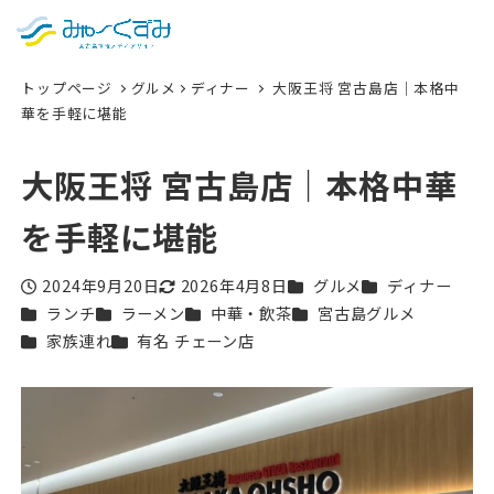
日本語
検索
トップページ
グルメ
ディナー
大阪王将 宮古島店｜本格中
English
華を手軽に堪能
中文 (台灣)
大阪王将 宮古島店｜本格中華
한국어
を手軽に堪能
カテゴリー
カテゴリー
2024年9月20日
2026年4月8日
グルメ
ディナー
投稿日
更新日
カテゴリー
カテゴリー
カテゴリー
カテゴリー
ランチ
ラーメン
中華・飲茶
宮古島グルメ
カテゴリー
カテゴリー
家族連れ
有名 チェーン店