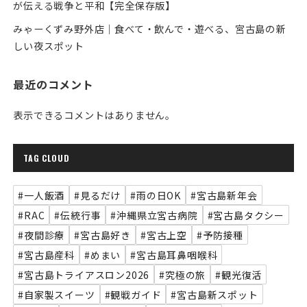
が伝える戦争と平和【完全保存版】
みゃーくずみ野外店｜食べて・飲んで・遊べる、宮古島の新
しい夜スポット
最近のコメント
表示できるコメントはありません。
TAG CLOUD
#一人飯酒
#見るだけ
#雨の日OK
#宮古島新年会
#RAC
#伝統行事
#沖縄県立宮古病院
#宮古島タクシー
#夜間診療
#宮古島好き
#宮古上空
#予防接種
#宮古島産科
#めまい
#宮古島耳鼻咽喉科
#宮古島トライアスロン2026
#究極の旅
#観光復活
#自家製スイーツ
#観戦ガイド
#宮古島新スポット