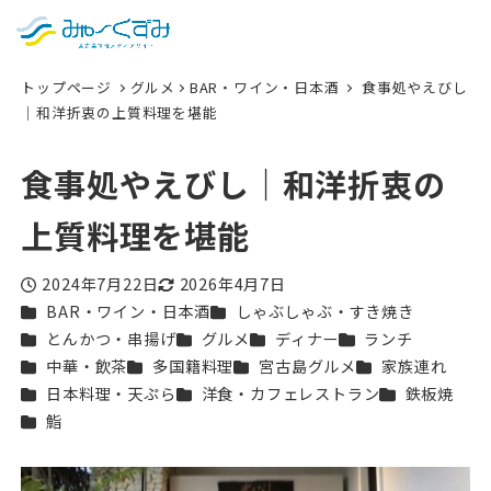
日本語
検索
トップページ
グルメ
BAR・ワイン・日本酒
食事処やえびし
English
｜和洋折衷の上質料理を堪能
中文 (台灣)
食事処やえびし｜和洋折衷の
한국어
上質料理を堪能
2024年7月22日
2026年4月7日
投稿日
更新日
カテゴリー
カテゴリー
BAR・ワイン・日本酒
しゃぶしゃぶ・すき焼き
カテゴリー
カテゴリー
カテゴリー
カテゴリー
とんかつ・串揚げ
グルメ
ディナー
ランチ
カテゴリー
カテゴリー
カテゴリー
カテゴリー
中華・飲茶
多国籍料理
宮古島グルメ
家族連れ
カテゴリー
カテゴリー
カテゴリー
日本料理・天ぷら
洋食・カフェレストラン
鉄板焼
カテゴリー
鮨