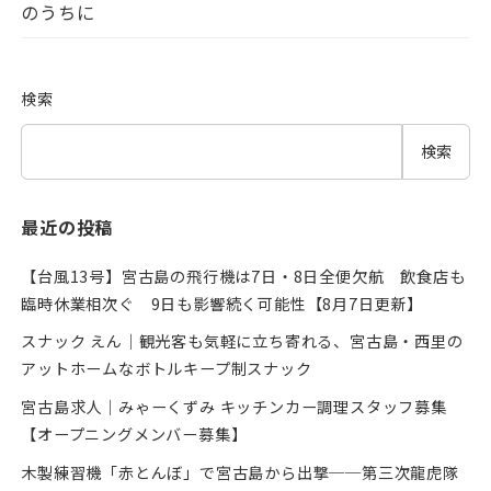
のうちに
検索
検索
最近の投稿
【台風13号】宮古島の飛行機は7日・8日全便欠航 飲食店も
臨時休業相次ぐ 9日も影響続く可能性【8月7日更新】
スナック えん｜観光客も気軽に立ち寄れる、宮古島・西里の
アットホームなボトルキープ制スナック
宮古島求人｜みゃーくずみ キッチンカー調理スタッフ募集
【オープニングメンバー募集】
木製練習機「赤とんぼ」で宮古島から出撃──第三次龍虎隊