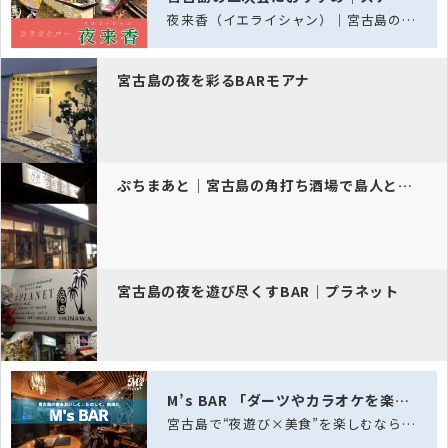
夜来香（イエライシャン）｜宮古島の二次会に迷ったらまずココ！飲み放題＆カラオケで…
宮古島の夜を彩るBARモアナ
ぷちまあと｜宮古島の角打ち酒場で島人と乾杯
宮古島の夜を遊び尽くすBAR｜プラネット
M’s BAR 「ダーツやカラオケを楽しみながら美味しい料理を味わえ…
宮古島で“夜遊び×美食”を楽しむならここ！「M’s BAR（エムズバー）」で最高…