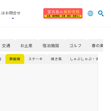
とは
お問合せ
日本語
English
検索
中文 (台灣
한국어
交通
お土産
宿泊施設
ゴルフ
春の楽しみ
肉
鉄板焼
ステーキ
焼き鳥
しゃぶしゃぶ・すき焼き