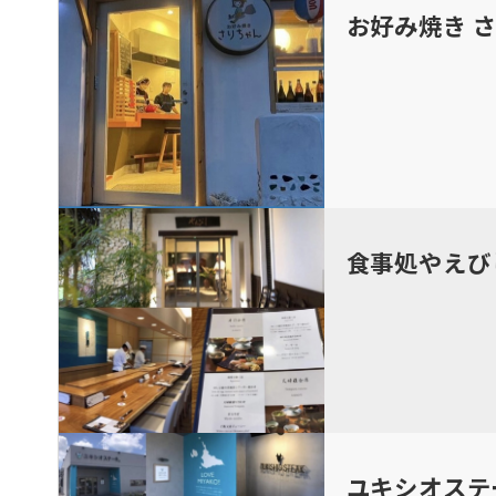
お好み焼き 
食事処やえび
ユキシオステ