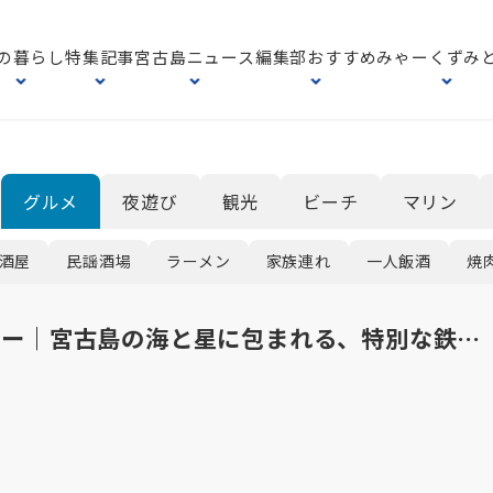
の暮らし
特集記事
宮古島ニュース
編集部おすすめ
みゃーくずみ
グルメ
夜遊び
観光
ビーチ
マリン
酒屋
民謡酒場
ラーメン
家族連れ
一人飯酒
焼
ブルー｜宮古島の海と星に包まれる、特別な鉄…