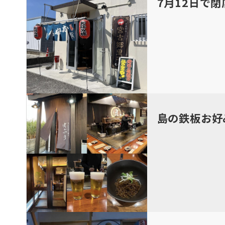
7月12日で
島の鉄板お好