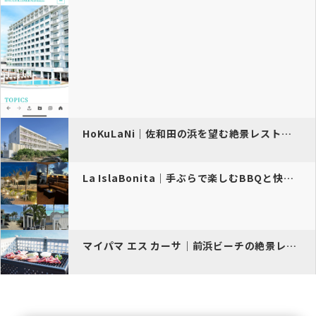
HoKuLaNi｜佐和田の浜を望む絶景レストラン
La IslaBonita｜手ぶらで楽しむBBQと快適空間
マイパマ エス カーサ｜前浜ビーチの絶景レストラン