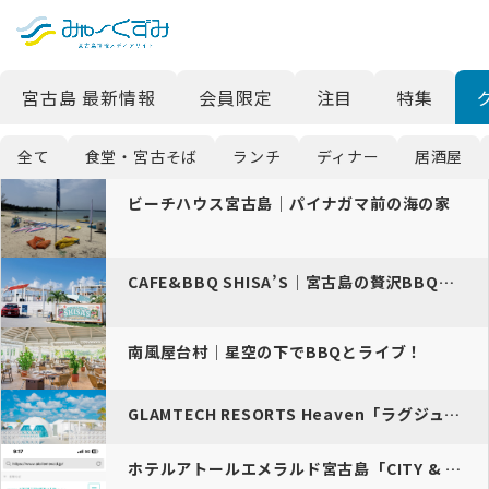
日本語
検索
宮古島 最新情報
会員限定
注目
特集
English
中文 (台灣)
全て
食堂・宮古そば
ランチ
ディナー
居酒屋
한국어
ビーチハウス宮古島｜パイナガマ前の海の家
CAFE&BBQ SHISA’S｜宮古島の贅沢BBQ空間
南風屋台村｜星空の下でBBQとライブ！
GLAMTECH RESORTS Heaven「ラグジュアリーな体験…
ホテルアトールエメラルド宮古島「CITY & RESORT文…