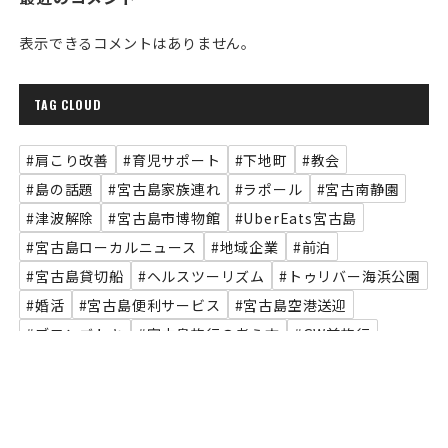
表示できるコメントはありません。
TAG CLOUD
#肩こり改善
#育児サポート
#下地町
#教会
#島の話題
#宮古島家族連れ
#ラポール
#宮古南静園
#津波解除
#宮古島市博物館
#UberEats宮古島
#宮古島ローカルニュース
#地域企業
#前泊
#宮古島貸切船
#ヘルスツーリズム
#トゥリバー海浜公園
#婚活
#宮古島便利サービス
#宮古島空港送迎
#ブロンズトキ
#宮古島旅行の考え方
#GW前旅行
#スポーツ
#リッチモンドホテル
#航空券の買い方
#島らっきょう
#宮古島絶景カフェ
#島の特産品
#宮古島観光史
TOP