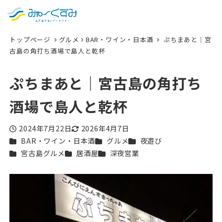
日本語
検索
トップページ
グルメ
BAR・ワイン・日本酒
ぷちまあと｜宮
English
古島の角打ち酒場で島人と乾杯
中文 (台灣)
ぷちまあと｜宮古島の角打ち
한국어
酒場で島人と乾杯
2024年7月22日
2026年4月7日
投稿日
更新日
カテゴリー
カテゴリー
カテゴリー
BAR・ワイン・日本酒
グルメ
夜遊び
カテゴリー
カテゴリー
カテゴリー
宮古島グルメ
居酒屋
深夜営業