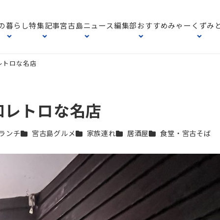
の暮らし
特集記事
宮古島ニュース
編集部おすすめ
みゃーくずみ
レトロな名店
和レトロな名店
テゴリー
カテゴリー
カテゴリー
カテゴリー
カテゴリー
ランチ
宮古島グルメ
家族連れ
居酒屋
食堂・宮古そば