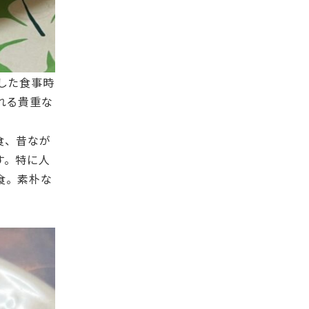
した食事時
れる貴重な
食、昔なが
す。特に人
食。素朴な