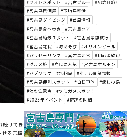
#フォトスポット
#宮古ブルー
#記念日旅行
#宮古島居酒屋
#下地島空港
#宮古島ダイビング
#台風情報
#宮古島食べ歩き
#宮古島ツアー
#宮古島絶景スポット
#宮古島家族旅行
#宮古島雑貨
#海あそび
#オリオンビール
#パラセーリング
#宮古島定食
#初心者歓迎
#グルメ旅
#島民に人気
#宮古島ホルモン
#ハブクラゲ
#水納島
#ホテル開業情報
#宮古島便利スポット
#自転車旅
#癒しの島
#海の注意点
#ウミガメスポット
#2025年イベント
#奇跡の瞬間
れ続けてき
させる店構