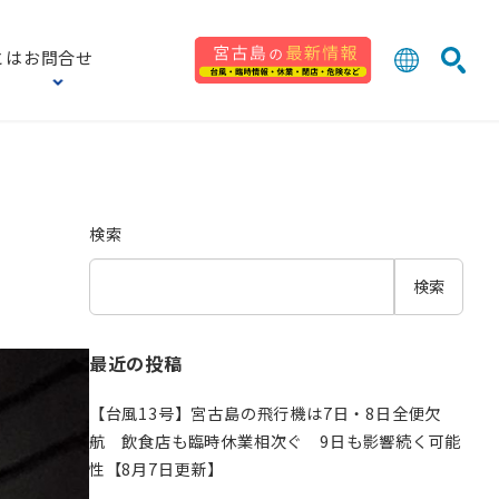
とは
お問合せ
日本語
English
検索
中文 (台灣
한국어
検索
検索
最近の投稿
【台風13号】宮古島の飛行機は7日・8日全便欠
航 飲食店も臨時休業相次ぐ 9日も影響続く可能
性【8月7日更新】