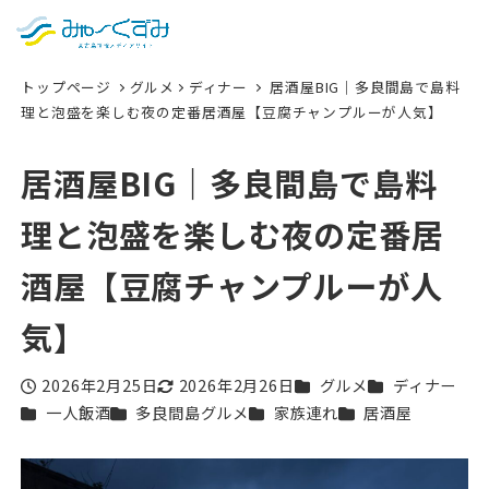
日本語
検索
トップページ
グルメ
ディナー
居酒屋BIG｜多良間島で島料
English
理と泡盛を楽しむ夜の定番居酒屋【豆腐チャンプルーが人気】
中文 (台灣)
居酒屋BIG｜多良間島で島料
한국어
理と泡盛を楽しむ夜の定番居
酒屋【豆腐チャンプルーが人
気】
カテゴリー
カテゴリー
2026年2月25日
2026年2月26日
グルメ
ディナー
投稿日
更新日
カテゴリー
カテゴリー
カテゴリー
カテゴリー
一人飯酒
多良間島グルメ
家族連れ
居酒屋