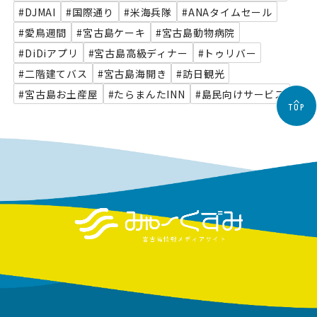
#DJMAI
#国際通り
#米海兵隊
#ANAタイムセール
#愛鳥週間
#宮古島ケーキ
#宮古島動物病院
#DiDiアプリ
#宮古島高級ディナー
#トゥリバー
#二階建てバス
#宮古島海開き
#訪日観光
#宮古島お土産屋
#たらまんたINN
#島民向けサービス
TOP