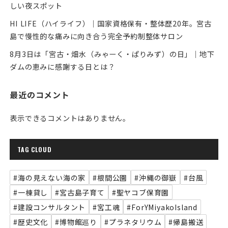
しい夜スポット
HI LIFE（ハイライフ）｜国家資格保有・整体歴20年。宮古
島で慢性的な痛みに向き合う完全予約制整体サロン
8月3日は「宮古・畑水（みゃーく・ぱりみず）の日」｜地下
ダムの恵みに感謝する日とは？
最近のコメント
表示できるコメントはありません。
TAG CLOUD
#海の見えない海の家
#根間公園
#沖縄の御嶽
#台風
#一棟貸し
#宮古島子育て
#聖ヤコブ保育園
#建設コンサルタント
#宮工魂
#ForYMiyakoIsland
#歴史文化
#博物館巡り
#プラネタリウム
#帰島搬送