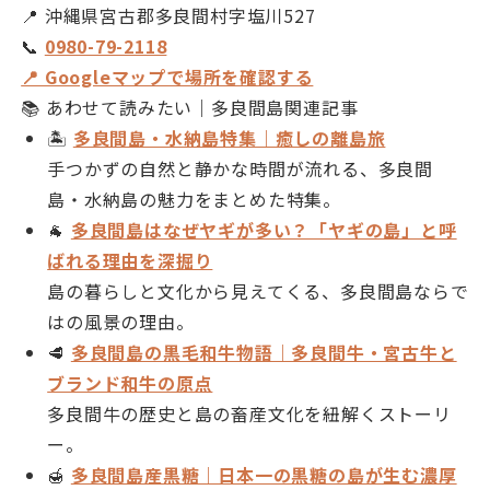
📍 沖縄県宮古郡多良間村字塩川527
📞
0980-79-2118
📍 Googleマップで場所を確認する
📚 あわせて読みたい｜多良間島関連記事
🏝
多良間島・水納島特集｜癒しの離島旅
手つかずの自然と静かな時間が流れる、多良間
島・水納島の魅力をまとめた特集。
🐐
多良間島はなぜヤギが多い？「ヤギの島」と呼
ばれる理由を深掘り
島の暮らしと文化から見えてくる、多良間島ならで
はの風景の理由。
🥩
多良間島の黒毛和牛物語｜多良間牛・宮古牛と
ブランド和牛の原点
多良間牛の歴史と島の畜産文化を紐解くストーリ
ー。
🍯
多良間島産黒糖｜日本一の黒糖の島が生む濃厚