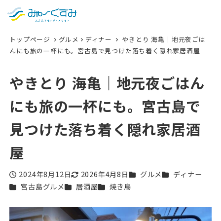
日本語
検索
トップページ
グルメ
ディナー
やきとり 海亀｜地元夜ごは
English
んにも旅の一杯にも。宮古島で見つけた落ち着く隠れ家居酒屋
中文 (台灣)
やきとり 海亀｜地元夜ごはん
한국어
にも旅の一杯にも。宮古島で
見つけた落ち着く隠れ家居酒
屋
カテゴリー
カテゴリー
2024年8月12日
2026年4月8日
グルメ
ディナー
投稿日
更新日
カテゴリー
カテゴリー
カテゴリー
宮古島グルメ
居酒屋
焼き鳥