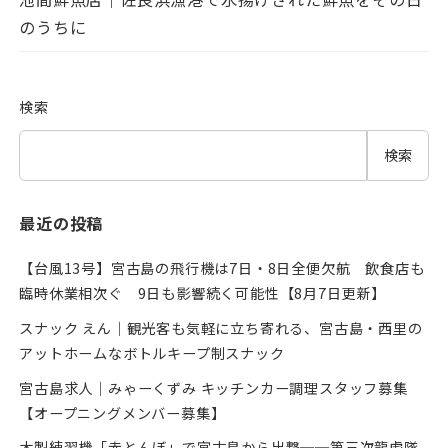
のうちに
検索
検索
最近の投稿
【台風13号】宮古島の飛行機は7日・8日全便欠航 飲食店も
臨時休業相次ぐ 9日も影響続く可能性【8月7日更新】
スナック えん｜観光客も気軽に立ち寄れる、宮古島・西里の
アットホームなボトルキープ制スナック
宮古島求人｜みゃーくずみ キッチンカー調理スタッフ募集
【オープニングメンバー募集】
木製練習機「赤とんぼ」で宮古島から出撃──第三次龍虎隊