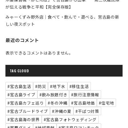
が伝える戦争と平和【完全保存版】
みゃーくずみ野外店｜食べて・飲んで・遊べる、宮古島の新
しい夜スポット
最近のコメント
表示できるコメントはありません。
TAG CLOUD
#宮古島生活
#防災
#地下水
#移住生活
#宮古島ライブ
#飲み放題付き
#旅行注意情報
#宮古島カフェ巡り
#冬の沖縄
#宮古島地価
#住宅地
#宮古ブルードライブ
#沖縄の夏
#干ばつ対策
#宮古島海の世界
#宮古島フォトウェディング
#那覇グルメ
#地域貢献
#宮古島ロマンチック