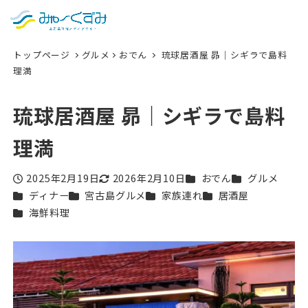
日本語
検索
トップページ
グルメ
おでん
琉球居酒屋 昴｜シギラで島料
English
理満
中文 (台灣)
琉球居酒屋 昴｜シギラで島料
한국어
理満
カテゴリー
カテゴリー
2025年2月19日
2026年2月10日
おでん
グルメ
投稿日
更新日
カテゴリー
カテゴリー
カテゴリー
カテゴリー
ディナー
宮古島グルメ
家族連れ
居酒屋
カテゴリー
海鮮料理