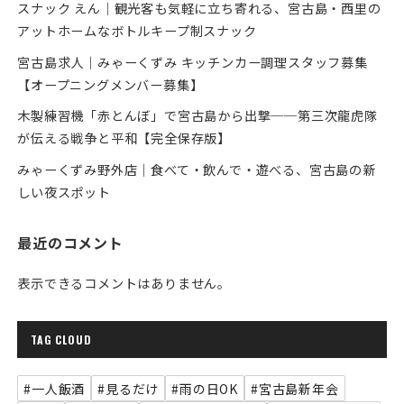
スナック えん｜観光客も気軽に立ち寄れる、宮古島・西里の
アットホームなボトルキープ制スナック
宮古島求人｜みゃーくずみ キッチンカー調理スタッフ募集
【オープニングメンバー募集】
木製練習機「赤とんぼ」で宮古島から出撃──第三次龍虎隊
が伝える戦争と平和【完全保存版】
みゃーくずみ野外店｜食べて・飲んで・遊べる、宮古島の新
しい夜スポット
最近のコメント
表示できるコメントはありません。
TAG CLOUD
#一人飯酒
#見るだけ
#雨の日OK
#宮古島新年会