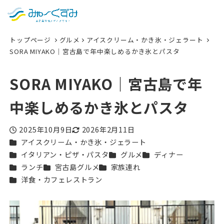
日本語
検索
トップページ
グルメ
アイスクリーム・かき氷・ジェラート
English
SORA MIYAKO｜宮古島で年中楽しめるかき氷とパスタ
中文 (台灣)
SORA MIYAKO｜宮古島で年
한국어
中楽しめるかき氷とパスタ
2025年10月9日
2026年2月11日
投稿日
更新日
カテゴリー
アイスクリーム・かき氷・ジェラート
カテゴリー
カテゴリー
カテゴリー
イタリアン・ピザ・パスタ
グルメ
ディナー
カテゴリー
カテゴリー
カテゴリー
ランチ
宮古島グルメ
家族連れ
カテゴリー
洋食・カフェレストラン