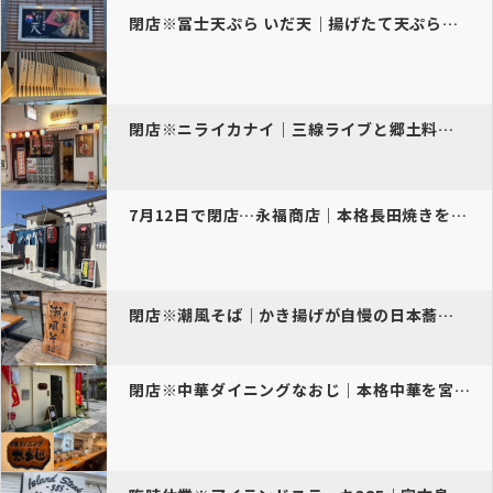
閉店※冨士天ぷら いだ天｜揚げたて天ぷらの店
閉店※ニライカナイ｜三線ライブと郷土料理の店
7月12日で閉店…永福商店｜本格長田焼きを通し営業で提供
閉店※潮風そば｜かき揚げが自慢の日本蕎麦店
閉店※中華ダイニングなおじ｜本格中華を宮古島で