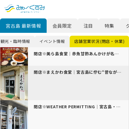
日本語
検索
宮古島 最新情報
会員限定
注目
特集
English
中文 (台灣)
観光・臨時情報
イベント情報
店舗営業状況(閉店・休業)
한국어
閉店※美ら島食堂｜赤魚甘酢あんかけが名物の人気定食屋
閉店※まえかわ食堂｜宮古島に佇む“昔ながら”の島民食堂
閉店※WEATHER PERMITTING｜宮古島・紅型体験とセレク…