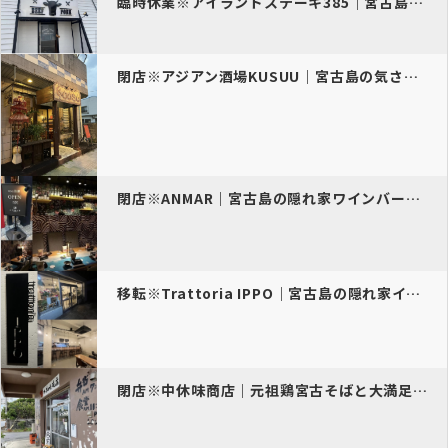
臨時休業※アイランドステーキ385｜宮古島の肉天国
閉店※アジアン酒場KUSUU｜宮古島の気さくなタイ居酒屋
閉店※ANMAR｜宮古島の隠れ家ワインバー＆ビストロ
移転※Trattoria IPPO｜宮古島の隠れ家イタリアン
閉店※中休味商店｜元祖鶏宮古そばと大満足定食