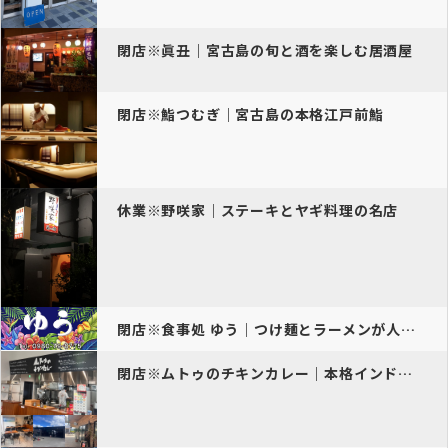
閉店※眞丑｜宮古島の旬と酒を楽しむ居酒屋
閉店※鮨つむぎ｜宮古島の本格江戸前鮨
休業※野咲家｜ステーキとヤギ料理の名店
閉店※食事処 ゆう｜つけ麺とラーメンが人気の温かい食堂
閉店※ムトゥのチキンカレー｜本格インドカレー専門店