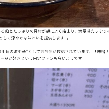
ある餡とたっぷりの具材が麺によく絡まり、満足感たっぷり
として涼やかな味わいを提供します 。
通う“御用達の町中華”として高評価が投稿されています。「味噌
一品が好きという固定ファンも多いようです 。