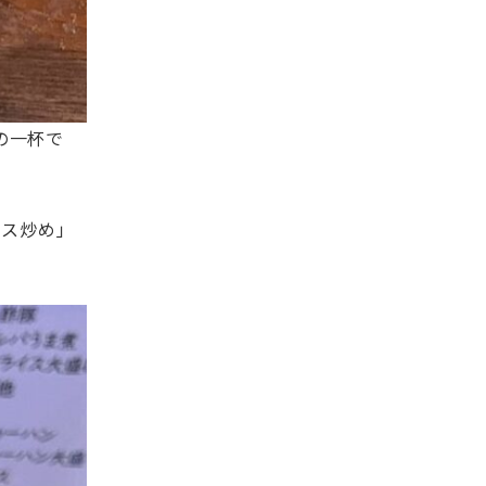
の一杯で
ナス炒め」