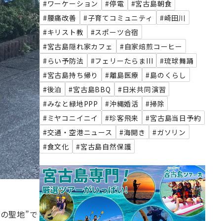
#ワーケーション
#停電
#宮古島朝食
#腰痛改善
#子育てコミュニティ
#崎田川
#キリスト教
#スポーツ合宿
#宮古島隠れ家カフェ
#自家焙煎コーヒー
#らい予防法
#フェリーたらまIII
#琉球舞踊
#宮古島持ち帰り
#離島医療
#島のくらし
#後泊
#宮古島BBQ
#日米共同演習
#みなと緑地PPP
#沖縄婚活
#掃除
#ミヤコニイニイ
#珍客飛来
#宮古島当日予約
#交通・空港ニュース
#海開き
#ガソリン
#食文化
#宮古島自然保護
の聖地”で