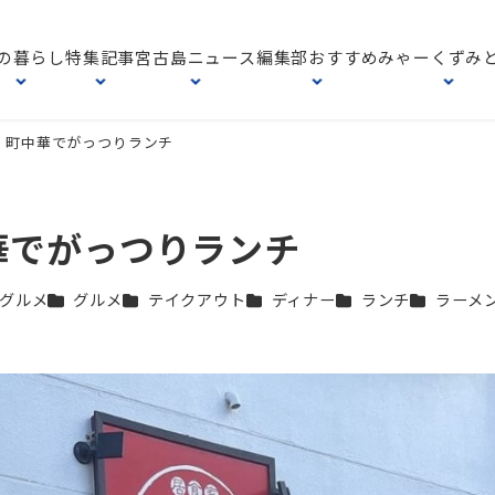
の暮らし
特集記事
宮古島ニュース
編集部おすすめ
みゃーくずみ
｜町中華でがっつりランチ
華でがっつりランチ
カテゴリー
カテゴリー
カテゴリー
カテゴリー
カテゴリー
グルメ
グルメ
テイクアウト
ディナー
ランチ
ラーメ