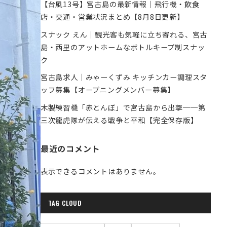
【台風13号】宮古島の最新情報｜飛行機・飲食
店・交通・営業状況まとめ【8月8日更新】
スナック えん｜観光客も気軽に立ち寄れる、宮古
島・西里のアットホームなボトルキープ制スナッ
ク
宮古島求人｜みゃーくずみ キッチンカー調理スタ
ッフ募集【オープニングメンバー募集】
木製練習機「赤とんぼ」で宮古島から出撃──第
三次龍虎隊が伝える戦争と平和【完全保存版】
最近のコメント
表示できるコメントはありません。
TAG CLOUD