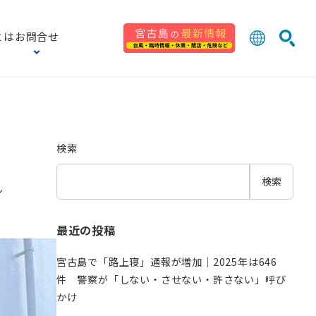
とは
お問合せ
日本語
English
検索
中文 (台灣
한국어
検索
検索
ン
最近の投稿
宮古島で「路上寝」通報が増加｜2025年は646
件 警察が「しない・させない・許さない」呼び
かけ