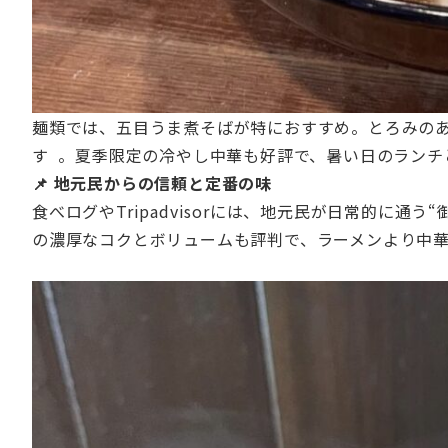
麺類では、五目うま煮そばが特におすすめ。とろみの
す 。夏季限定の冷やし中華も好評で、暑い日のランチ
📌 地元民からの信頼と定番の味
食べログやTripadvisorには、地元民が日常的に
の濃厚なコクとボリュームも評判で、ラーメンより中華