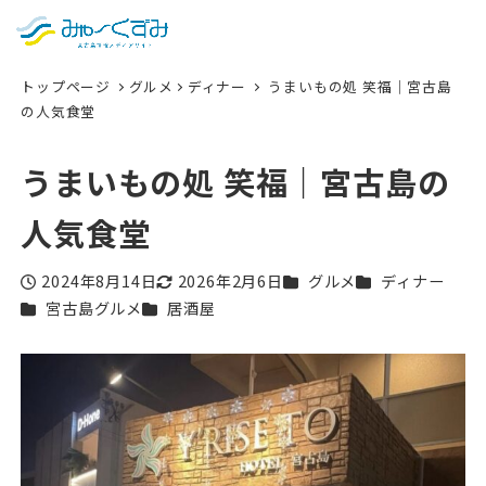
日本語
検索
トップページ
グルメ
ディナー
うまいもの処 笑福｜宮古島
English
の人気食堂
中文 (台灣)
うまいもの処 笑福｜宮古島の
한국어
人気食堂
カテゴリー
カテゴリー
2024年8月14日
2026年2月6日
グルメ
ディナー
投稿日
更新日
カテゴリー
カテゴリー
宮古島グルメ
居酒屋