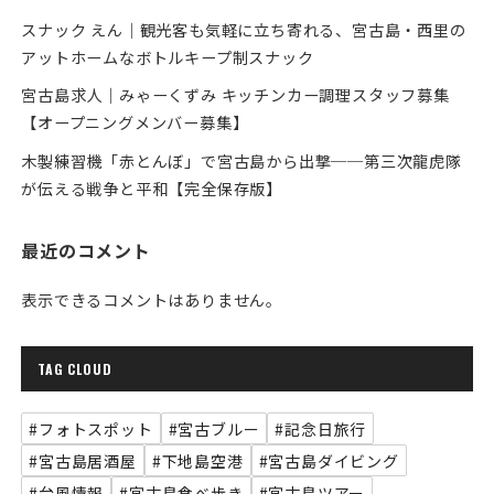
スナック えん｜観光客も気軽に立ち寄れる、宮古島・西里の
アットホームなボトルキープ制スナック
宮古島求人｜みゃーくずみ キッチンカー調理スタッフ募集
【オープニングメンバー募集】
木製練習機「赤とんぼ」で宮古島から出撃──第三次龍虎隊
が伝える戦争と平和【完全保存版】
最近のコメント
表示できるコメントはありません。
TAG CLOUD
#フォトスポット
#宮古ブルー
#記念日旅行
#宮古島居酒屋
#下地島空港
#宮古島ダイビング
#台風情報
#宮古島食べ歩き
#宮古島ツアー