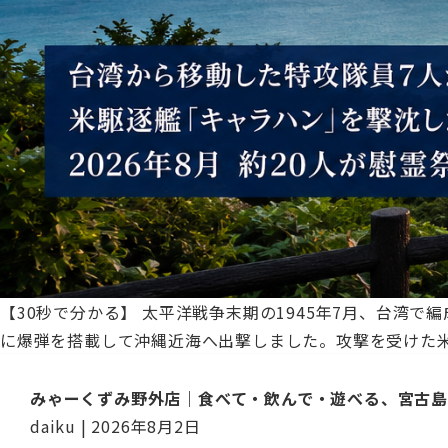
ー
プ
ニ
ン
グ
メ
ン
バ
ー
募
集
【30秒で分かる】 太平洋戦争末期の1945年7月、台
に爆弾を搭載して沖縄近海へ出撃しました。攻撃を受けた
みゃーくずみ野外店｜食べて・飲んで・遊べる、宮古
daiku
|
2026年8月2日