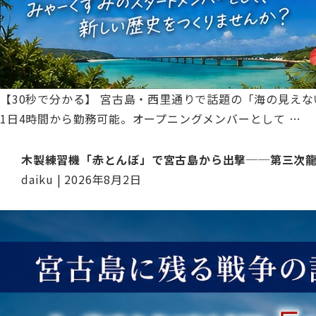
【30秒で分かる】 宮古島・西里通りで話題の「海の見えな
宮
1日4時間から勤務可能。オープニングメンバーとして
…
古
島
木製練習機「赤とんぼ」で宮古島から出撃──第三次
求
daiku
|
2026年8月2日
人
｜
み
ゃ
ー
く
ず