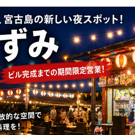
機
「赤
と
ん
ぼ」
で
宮
古
島
か
ら
出
撃
──
第
三