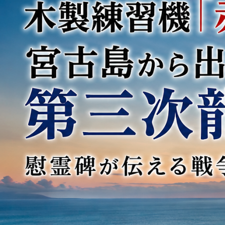
み
キ
ッ
チ
ン
カ
ー
調
理
ス
タ
ッ
フ
募
集
【