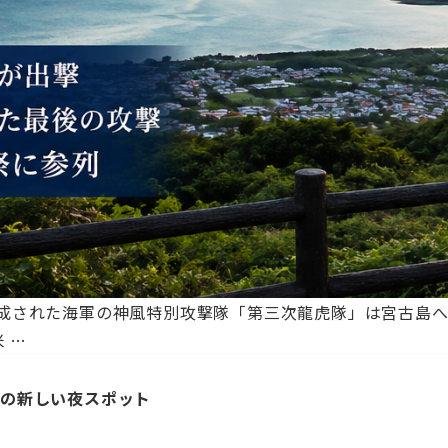
】
湾で編成された海軍の神風特別攻撃隊「第三次龍虎隊」は宮古
木
米
…
製
練
島の新しい夜スポット
習