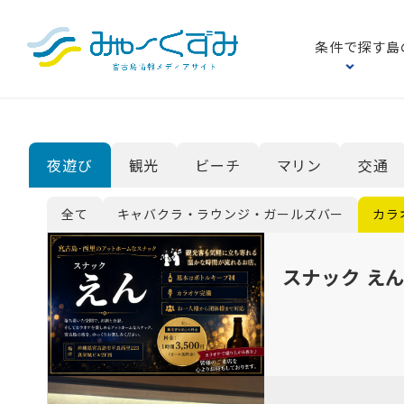
条件で探す
島
メ
夜遊び
観光
ビーチ
マリン
交通
全て
キャバクラ・ラウンジ・ガールズバー
カラ
スナック え