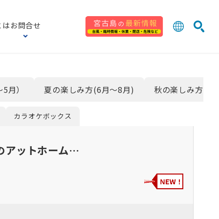
とは
お問合せ
日本語
English
検索
中文 (台灣
한국어
〜5月）
夏の楽しみ方(6月〜8月)
秋の楽しみ方(9月
カラオケボックス
のアットホーム…