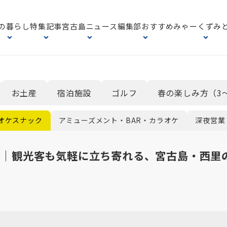
の暮らし
特集記事
宮古島ニュース
編集部おすすめ
みゃーくずみ
お土産
宿泊施設
ゴルフ
春の楽しみ方（3
オケスナック
アミューズメント・BAR・カラオケ
深夜営業
ん｜観光客も気軽に立ち寄れる、宮古島・西里