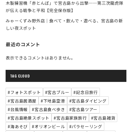
木製練習機「赤とんぼ」で宮古島から出撃──第三次龍虎隊
が伝える戦争と平和【完全保存版】
みゃーくずみ野外店｜食べて・飲んで・遊べる、宮古島の新
しい夜スポット
最近のコメント
表示できるコメントはありません。
TAG CLOUD
#フォトスポット
#宮古ブルー
#記念日旅行
#宮古島居酒屋
#下地島空港
#宮古島ダイビング
#台風情報
#宮古島食べ歩き
#宮古島ツアー
#宮古島絶景スポット
#宮古島家族旅行
#宮古島雑貨
#海あそび
#オリオンビール
#パラセーリング