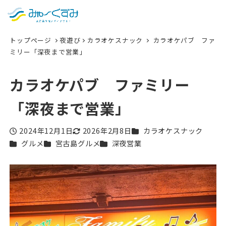
日本語
検索
トップページ
夜遊び
カラオケスナック
カラオケパブ ファ
English
ミリー「深夜まで営業」
中文 (台灣)
カラオケパブ ファミリー
한국어
「深夜まで営業」
カテゴリー
2024年12月1日
2026年2月8日
カラオケスナック
投稿日
更新日
カテゴリー
カテゴリー
カテゴリー
グルメ
宮古島グルメ
深夜営業