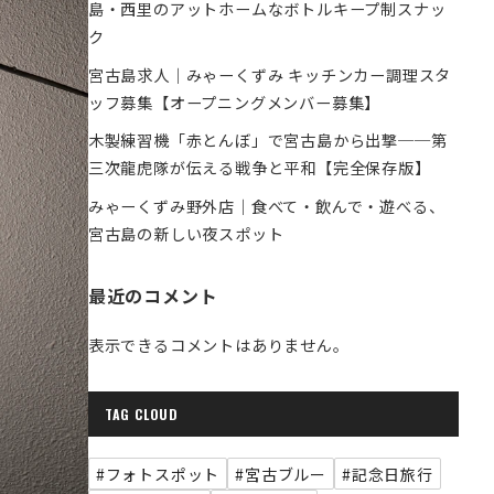
島・西里のアットホームなボトルキープ制スナッ
ク
宮古島求人｜みゃーくずみ キッチンカー調理スタ
ッフ募集【オープニングメンバー募集】
木製練習機「赤とんぼ」で宮古島から出撃──第
三次龍虎隊が伝える戦争と平和【完全保存版】
みゃーくずみ野外店｜食べて・飲んで・遊べる、
宮古島の新しい夜スポット
最近のコメント
表示できるコメントはありません。
TAG CLOUD
#フォトスポット
#宮古ブルー
#記念日旅行