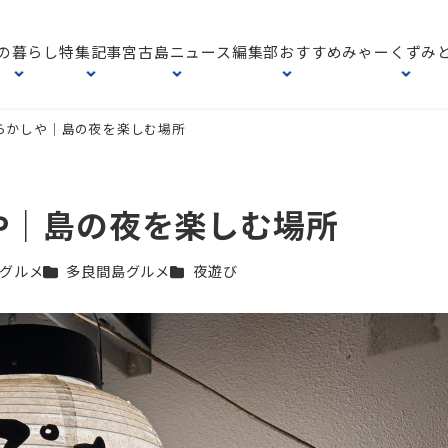
の暮らし
特集記事
宮古島ニュース
編集部おすすめ
みゃーくずみ
らかしや｜島の夜を楽しむ場所
や｜島の夜を楽しむ場所
テゴリー
カテゴリー
カテゴリー
グルメ
多良間島グルメ
夜遊び