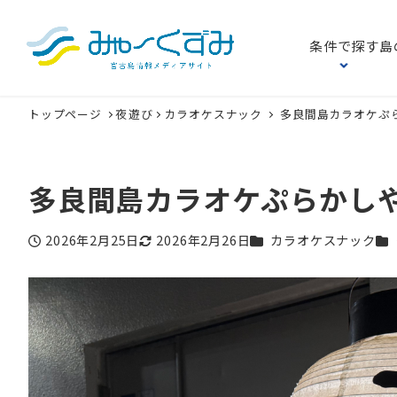
条件で探す
島
トップページ
夜遊び
カラオケスナック
多良間島カラオケぷ
多良間島カラオケぷらかし
カテゴリー
カ
2026年2月25日
2026年2月26日
カラオケスナック
投稿日
更新日