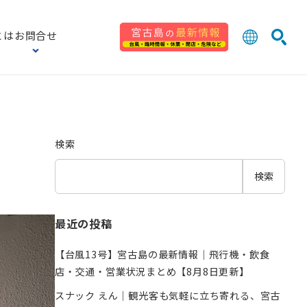
とは
お問合せ
日本語
English
検索
中文 (台灣
한국어
検索
検索
最近の投稿
【台風13号】宮古島の最新情報｜飛行機・飲食
店・交通・営業状況まとめ【8月8日更新】
スナック えん｜観光客も気軽に立ち寄れる、宮古