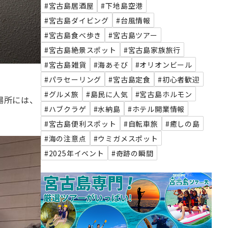
#宮古島居酒屋
#下地島空港
#宮古島ダイビング
#台風情報
#宮古島食べ歩き
#宮古島ツアー
#宮古島絶景スポット
#宮古島家族旅行
#宮古島雑貨
#海あそび
#オリオンビール
#パラセーリング
#宮古島定食
#初心者歓迎
#グルメ旅
#島民に人気
#宮古島ホルモン
場所には、
#ハブクラゲ
#水納島
#ホテル開業情報
#宮古島便利スポット
#自転車旅
#癒しの島
#海の注意点
#ウミガメスポット
#2025年イベント
#奇跡の瞬間