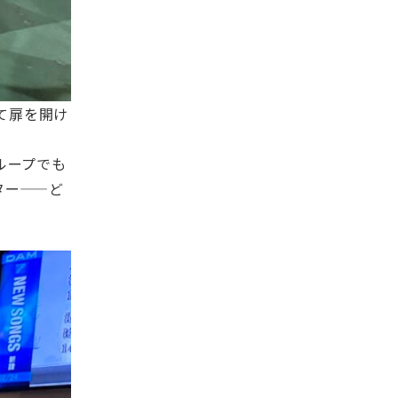
て扉を開け
ループでも
ター——ど