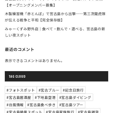
【オープニングメンバー募集】
木製練習機「赤とんぼ」で宮古島から出撃──第三次龍虎隊
が伝える戦争と平和【完全保存版】
みゃーくずみ野外店｜食べて・飲んで・遊べる、宮古島の新
しい夜スポット
最近のコメント
表示できるコメントはありません。
TAG CLOUD
#フォトスポット
#宮古ブルー
#記念日旅行
#宮古島居酒屋
#下地島空港
#宮古島ダイビング
#台風情報
#宮古島食べ歩き
#宮古島ツアー
#宮古島絶景スポット
#宮古島家族旅行
#宮古島雑貨