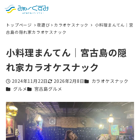
日本語
検索
トップページ
夜遊び
カラオケスナック
小料理まんてん｜宮
English
古島の隠れ家カラオケスナック
中文 (台灣)
小料理まんてん｜宮古島の隠
한국어
れ家カラオケスナック
カテゴリー
2024年11月22日
2026年2月8日
カラオケスナック
投稿日
更新日
カテゴリー
カテゴリー
グルメ
宮古島グルメ