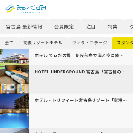
日本語
検索
宮古島 最新情報
会員限定
注目
特集
English
中文 (台灣)
全て
高級リゾートホテル
ヴィラ・コテージ
スタン
한국어
ホテル てぃだの郷｜伊良部島で海と空に癒される全室オーシャンビューの…
HOTEL UNDERGROUND 宮古島「宮古島の神秘を体感できる…
ホテル・トリフィート宮古島リゾート「空港近くで便利なリゾートホテルで…