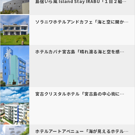
島宿いら風 Island Stay IRABU「１日２組様限定の宿は…
ソラニワホテルアンドカフェ「海と空に開かれた島soraniwaはそん…
ホテルカバナ宮古島「晴れ渡る海と空を感じさせる鮮やかな外観が特徴のシ…
宮古クリスタルホテル「宮古島の中心街に位置し、観光やビジネスにも便利…
ホテルアートアベニュー「海が見えるホテルを宮古島散策の活動拠点に 島…