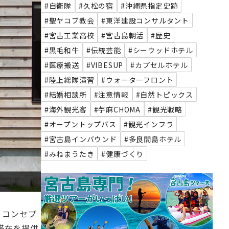
#自衛隊
#久松の宿
#沖縄県指定史跡
#聖ヤコブ教会
#東洋建設コンサルタント
#宮古工業高校
#宮古島朝活
#歴史
#黒毛和牛
#伝統芸能
#シーウッドホテル
#医療搬送
#VIBESUP
#カプセルホテル
#陸上総隊演習
#ウォーターフロント
#結婚相談所
#注意情報
#自然トピックス
#海外観光客
#苧麻CHOMA
#観光戦略
#オープントップバス
#観光インフラ
#宮古島インバウンド
#多良間島ホテル
#みねまうたき
#健康づくり
。コンセプ
滞在を提供