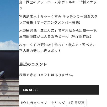
島・西里のアットホームなボトルキープ制スナッ
ク
宮古島求人｜みゃーくずみ キッチンカー調理スタ
ッフ募集【オープニングメンバー募集】
木製練習機「赤とんぼ」で宮古島から出撃──第
三次龍虎隊が伝える戦争と平和【完全保存版】
みゃーくずみ野外店｜食べて・飲んで・遊べる、
宮古島の新しい夜スポット
最近のコメント
表示できるコメントはありません。
TAG CLOUD
#ウミガメシュノーケリング
#注目記事