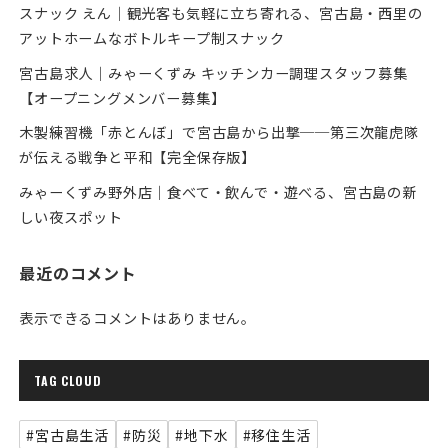
スナック えん｜観光客も気軽に立ち寄れる、宮古島・西里の
アットホームなボトルキープ制スナック
宮古島求人｜みゃーくずみ キッチンカー調理スタッフ募集
【オープニングメンバー募集】
木製練習機「赤とんぼ」で宮古島から出撃──第三次龍虎隊
が伝える戦争と平和【完全保存版】
みゃーくずみ野外店｜食べて・飲んで・遊べる、宮古島の新
しい夜スポット
最近のコメント
表示できるコメントはありません。
TAG CLOUD
#宮古島生活
#防災
#地下水
#移住生活