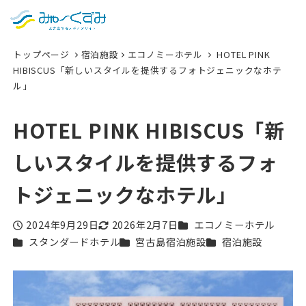
日本語
検索
トップページ
宿泊施設
エコノミーホテル
HOTEL PINK
English
HIBISCUS「新しいスタイルを提供するフォトジェニックなホテ
ル」
中文 (台灣)
한국어
HOTEL PINK HIBISCUS「新
しいスタイルを提供するフォ
トジェニックなホテル」
カテゴリー
2024年9月29日
2026年2月7日
エコノミーホテル
投稿日
更新日
カテゴリー
カテゴリー
カテゴリー
スタンダードホテル
宮古島宿泊施設
宿泊施設