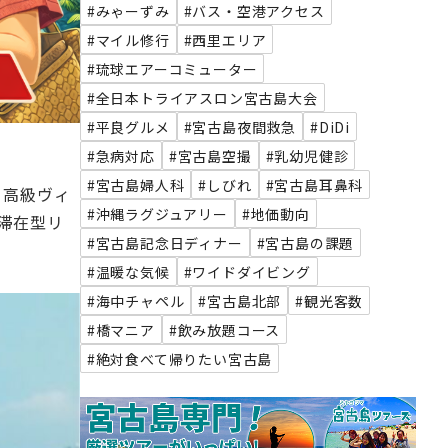
#みゃーずみ
#バス・空港アクセス
#マイル修行
#西里エリア
#琉球エアーコミューター
#全日本トライアスロン宮古島大会
#平良グルメ
#宮古島夜間救急
#DiDi
#急病対応
#宮古島空撮
#乳幼児健診
#宮古島婦人科
#しびれ
#宮古島耳鼻科
ア。高級ヴィ
#沖縄ラグジュアリー
#地価動向
滞在型リ
#宮古島記念日ディナー
#宮古島の課題
#温暖な気候
#ワイドダイビング
#海中チャペル
#宮古島北部
#観光客数
#橋マニア
#飲み放題コース
#絶対食べて帰りたい宮古島