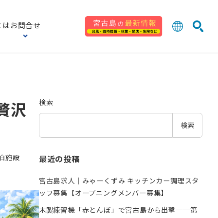
とは
お問合せ
日本語
English
検索
中文 (台灣
한국어
検索
贅沢
検索
ゴリー
泊施設
最近の投稿
宮古島求人｜みゃーくずみ キッチンカー調理スタ
ッフ募集【オープニングメンバー募集】
木製練習機「赤とんぼ」で宮古島から出撃──第