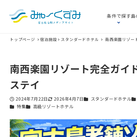
条件で探す
島
トップページ
宿泊施設
スタンダードホテル
南西楽園リゾー
南西楽園リゾート完全ガイ
ステイ
カテゴリー
カ
2024年7月22日
2026年4月7日
スタンダードホテル
投稿日
更新日
カテゴリー
カテゴリー
特集
高級リゾートホテル