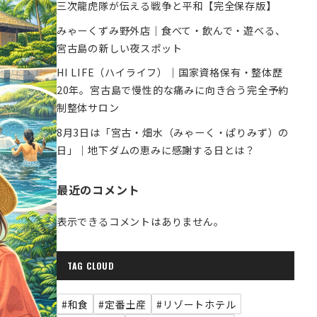
三次龍虎隊が伝える戦争と平和【完全保存版】
みゃーくずみ野外店｜食べて・飲んで・遊べる、
宮古島の新しい夜スポット
HI LIFE（ハイライフ）｜国家資格保有・整体歴
20年。宮古島で慢性的な痛みに向き合う完全予約
制整体サロン
8月3日は「宮古・畑水（みゃーく・ぱりみず）の
日」｜地下ダムの恵みに感謝する日とは？
最近のコメント
表示できるコメントはありません。
TAG CLOUD
#和食
#定番土産
#リゾートホテル