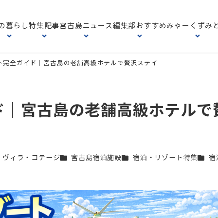
の暮らし
特集記事
宮古島ニュース
編集部おすすめ
みゃーくずみ
ト完全ガイド｜宮古島の老舗高級ホテルで贅沢ステイ
ド｜宮古島の老舗高級ホテルで
テゴリー
カテゴリー
カテゴリー
カテ
ヴィラ・コテージ
宮古島宿泊施設
宿泊・リゾート特集
宿