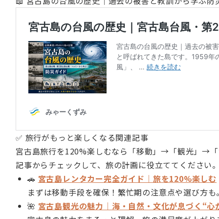
📖 宮古島の台風の歴史｜過去の被害と教訓から学ぶ防
✅ 旅行がもっと楽しくなる関連記事
宮古島旅行を120%楽しむなら「移動」→「観光」→
記事からチェックして、旅の計画に役立ててください
🚗
宮古島レンタカー完全ガイド｜旅を120%楽しむ
まずは移動手段を確保！繁忙期の注意点や選び方も
🌺
宮古島観光の魅力｜海・自然・文化が息づく“心