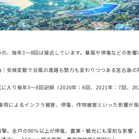
のの、毎年3〜8回は接近しています。暴風や停電などの影響
由｜気候変動で台風の進路も勢力も変わりつつある宮古島の
に入り毎年3～8回記録（2020年：6回、2021年：7回、20
豪雨によるインフラ被害、停電、作物被害といった影響が
に直撃。全戸の90％以上が停電、農業・観光にも深刻な影響 