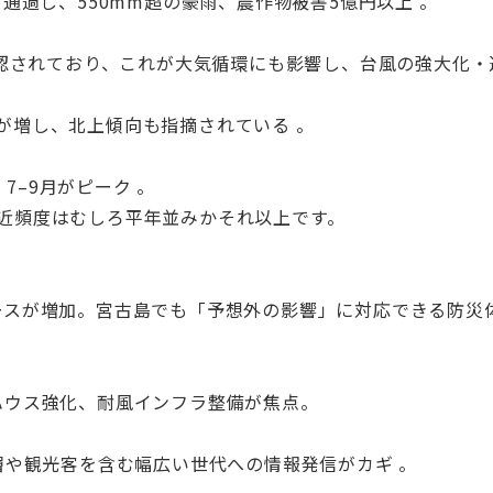
を通過し、550mm超の豪雨、農作物被害5億円以上 。
が確認されており、これが大気循環にも影響し、台風の強大化
が増し、北上傾向も指摘されている 。
、7–9月がピーク 。
接近頻度はむしろ平年並みかそれ以上です。
スが増加。宮古島でも「予想外の影響」に対応できる防災
ウス強化、耐風インフラ整備が焦点。
や観光客を含む幅広い世代への情報発信がカギ 。