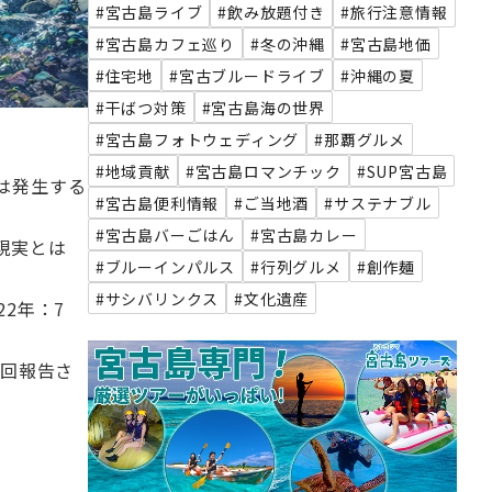
#宮古島ライブ
#飲み放題付き
#旅行注意情報
#宮古島カフェ巡り
#冬の沖縄
#宮古島地価
#住宅地
#宮古ブルードライブ
#沖縄の夏
#干ばつ対策
#宮古島海の世界
#宮古島フォトウェディング
#那覇グルメ
#地域貢献
#宮古島ロマンチック
#SUP宮古島
は発生する
#宮古島便利情報
#ご当地酒
#サステナブル
#宮古島バーごはん
#宮古島カレー
現実とは
#ブルーインパルス
#行列グルメ
#創作麺
#サシバリンクス
#文化遺産
22年：7
毎回報告さ
。