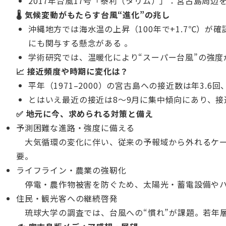
2017年台風17号「泰利（タリム）」：宮古島周辺
🌡 気候変動がもたらす台風“進化”の兆し
沖縄地方では海水温の上昇（100年で+1.7℃）
にも関与する懸念がある 。
学術研究では、温暖化により“スーパー台風”の強度
📈 接近頻度や時期に変化は？
平年（1971–2000）の宮古島への接近数は年3.6回
とはいえ最近の接近は8〜9月に集中傾向にあり、
✅ 地元に今、求められる対策と備え
予測困難な進路・強度に備える
大気循環の変化に伴い、従来の予報域から外れるケー
要。
ライフライン・農業の強靭化
停電・農作物被害を防ぐため、太陽光・蓄電設備やハ
住民・観光客への継続啓発
琉球大学の調査では、台風への“慣れ”が課題。若年層