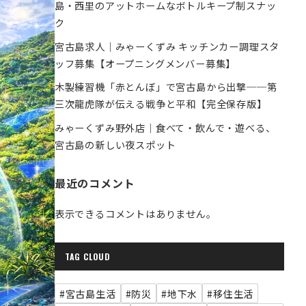
島・西里のアットホームなボトルキープ制スナッ
ク
宮古島求人｜みゃーくずみ キッチンカー調理スタ
ッフ募集【オープニングメンバー募集】
木製練習機「赤とんぼ」で宮古島から出撃──第
三次龍虎隊が伝える戦争と平和【完全保存版】
みゃーくずみ野外店｜食べて・飲んで・遊べる、
宮古島の新しい夜スポット
最近のコメント
表示できるコメントはありません。
TAG CLOUD
#宮古島生活
#防災
#地下水
#移住生活