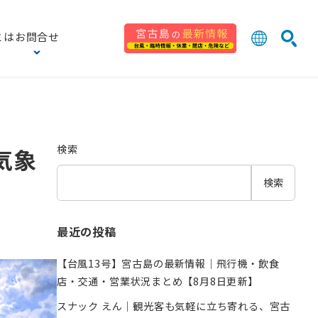
とは
お問合せ
日本語
English
検索
中文 (台灣
한국어
検索
気象
検索
最近の投稿
【台風13号】宮古島の最新情報｜飛行機・飲食
店・交通・営業状況まとめ【8月8日更新】
スナック えん｜観光客も気軽に立ち寄れる、宮古