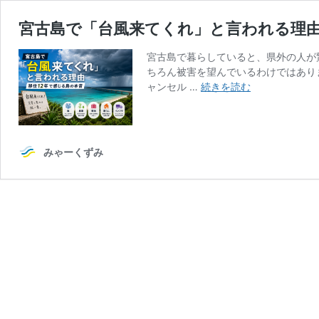
宮古島で「台風来てくれ」と言われる理由
宮古島で暮らしていると、県外の人が
ちろん被害を望んでいるわけではあり
宮
ャンセル …
続きを読む
古
島
で
「台
みゃーくずみ
風
来
て
く
れ」
と
言
わ
れ
る
理