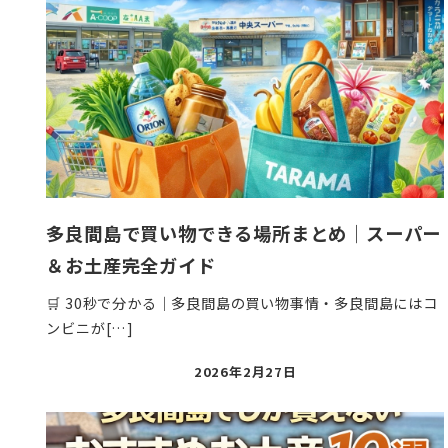
多良間島で買い物できる場所まとめ｜スーパー
＆お土産完全ガイド
🛒 30秒で分かる｜多良間島の買い物事情・多良間島にはコ
ンビニが[…]
投
2026年2月27日
稿
日