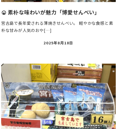
🍘 素朴な味わいが魅力「博愛せんべい」
宮古島で長年愛される薄焼きせんべい。 軽やかな食感と素
朴な甘みが人気のおや[…]
投
2025年8月18日
稿
日