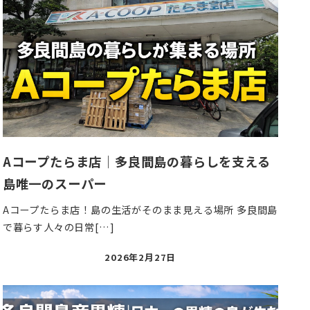
Aコープたらま店｜多良間島の暮らしを支える
島唯一のスーパー
Aコープたらま店！島の生活がそのまま見える場所 多良間島
で暮らす人々の日常[…]
投
2026年2月27日
稿
日