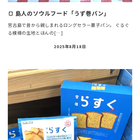
🍞 島人のソウルフード「うず巻パン」
宮古島で昔から親しまれるロングセラー菓子パン。 ぐるぐ
る模様の生地とほんの[…]
投
2025年8月18日
稿
日