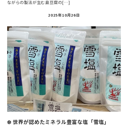
ながらの製法が生む島豆腐の[…]
投
2025年10月26日
稿
日
❄️ 世界が認めたミネラル豊富な塩「雪塩」