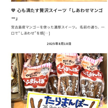
💛 心も満たす贅沢スイーツ「しあわせマンゴ
ー」
宮古島産マンゴーを使った濃厚スイーツ。 名前の通り、一
口で“しあわせ”を感[…]
投
2025年8月18日
稿
日