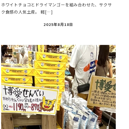
ホワイトチョコとドライマンゴーを組み合わせた、サクサ
ク食感の人気土産。 軽[…]
投
2025年8月18日
稿
日