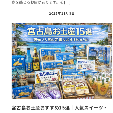
さを感じるお店があります。そ[…]
投
2025年11月8日
稿
日
宮古島お土産おすすめ15選｜人気スイーツ・