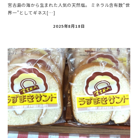
宮古島の海から生まれた人気の天然塩。 ミネラル含有数“世
界一”としてギネス[…]
投
2025年8月18日
稿
日