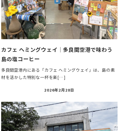
カフェ ヘミングウェイ｜多良間空港で味わう
島の塩コーヒー
多良間空港内にある「カフェ ヘミングウェイ」は、島の素
材を活かした特別な一杯を楽[…]
投
2026年2月28日
稿
日