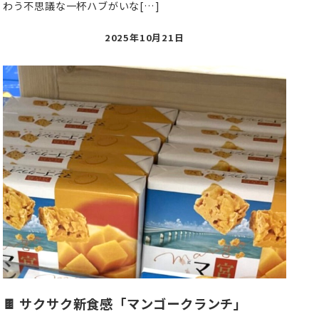
わう不思議な一杯ハブがいな[…]
投
2025年10月21日
稿
日
🍫 サクサク新食感「マンゴークランチ」