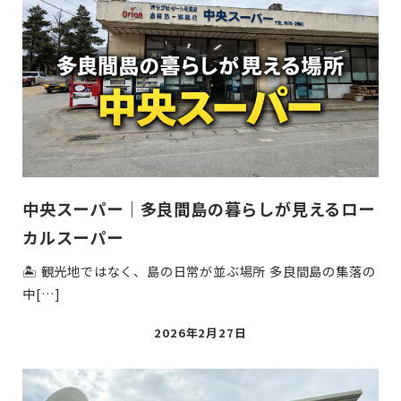
中央スーパー｜多良間島の暮らしが見えるロー
カルスーパー
🏝 観光地ではなく、島の日常が並ぶ場所 多良間島の集落の
中[…]
投
2026年2月27日
稿
日