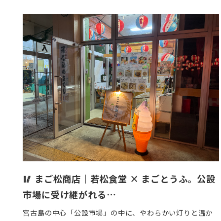
稿
日
🥢 まご松商店｜若松食堂 × まごとうふ。公設
市場に受け継がれる…
宮古島の中心「公設市場」の中に、やわらかい灯りと温か