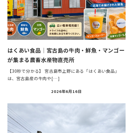
はくあい食品｜宮古島の牛肉・鮮魚・マンゴー
が集まる農畜水産物直売所
【30秒で分かる】 宮古島市上野にある「はくあい食品」
は、宮古島産の牛肉や[…]
投
2026年6月16日
稿
日