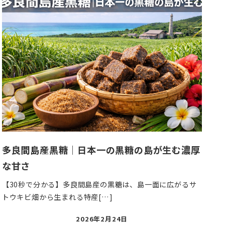
多良間島産黒糖｜日本一の黒糖の島が生む濃厚
な甘さ
【30秒で分かる】多良間島産の黒糖は、島一面に広がるサ
トウキビ畑から生まれる特産[…]
投
2026年2月24日