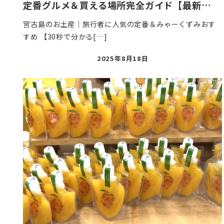
定番グルメ＆買える場所完全ガイド【最新…
宮古島のお土産｜旅行者に人気の定番＆みゃーくずみおす
すめ 【30秒で分かる[…]
投
2025年8月18日
稿
日