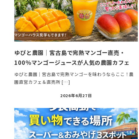
ゆぴと農園｜宮古島で完熟マンゴー直売・
100％マンゴージュースが人気の農園カフェ
ゆぴと農園｜宮古島で完熟マンゴーを味わうならここ！農
園直営カフェ＆直売所 […]
投
2026年6月27日
稿
日