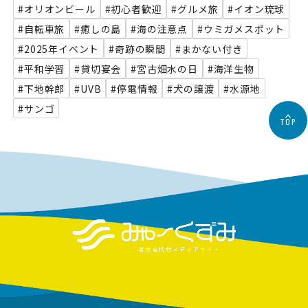
#オリオンビール
#初心者歓迎
#グルメ旅
#イオン琉球
#自転車旅
#癒しの島
#海の注意点
#ウミガメスポット
#2025年イベント
#奇跡の瞬間
#まかない付き
#平和学習
#貸切宴会
#宮古畑水の日
#海洋生物
#下地幹郎
#UVB
#停電情報
#犬の譲渡
#水源地
#サンゴ
TOP