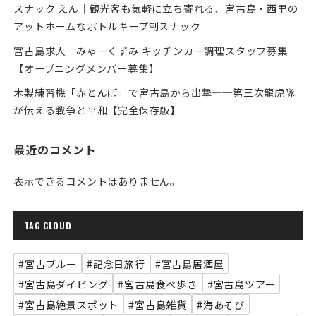
スナック えん｜観光客も気軽に立ち寄れる、宮古島・西里の
アットホームなボトルキープ制スナック
宮古島求人｜みゃーくずみ キッチンカー調理スタッフ募集
【オープニングメンバー募集】
木製練習機「赤とんぼ」で宮古島から出撃──第三次龍虎隊
が伝える戦争と平和【完全保存版】
最近のコメント
表示できるコメントはありません。
TAG CLOUD
#宮古ブルー
#記念日旅行
#宮古島居酒屋
#宮古島ダイビング
#宮古島食べ歩き
#宮古島ツアー
#宮古島絶景スポット
#宮古島雑貨
#海あそび