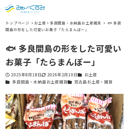
日本語
検索
トップページ
お土産
多良間島・水納島お土産雑貨
🐟 多良
English
間島の形をした可愛いお菓子「たらまんぼー」
中文 (台灣)
🐟 多良間島の形をした可愛い
한국어
お菓子「たらまんぼー」
カテゴリー
2025年8月18日
2026年2月10日
お土産
投稿日
更新日
カテゴリー
カテゴリー
多良間島・水納島お土産雑貨
宮古島お土産・雑貨