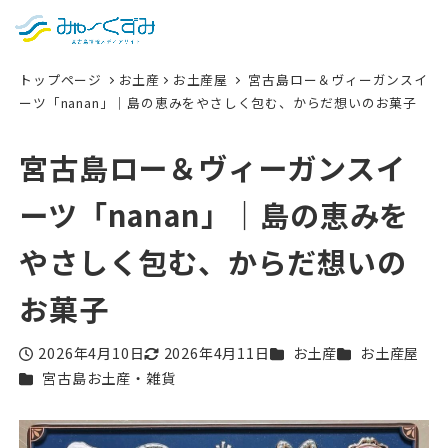
日本語
検索
トップページ
お土産
お土産屋
宮古島ロー＆ヴィーガンスイ
English
ーツ「nanan」｜島の恵みをやさしく包む、からだ想いのお菓子
中文 (台灣)
宮古島ロー＆ヴィーガンスイ
한국어
ーツ「nanan」｜島の恵みを
やさしく包む、からだ想いの
お菓子
カテゴリー
カテゴリー
2026年4月10日
2026年4月11日
お土産
お土産屋
投稿日
更新日
カテゴリー
宮古島お土産・雑貨