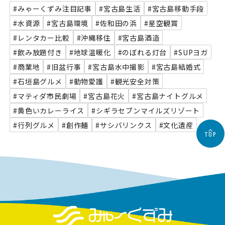
#みゃーくずみ注目記事
#宮古島生活
#宮古島移動手段
#水資源
#宮古島環境
#佐和田の浜
#星空観賞
#レンタカー比較
#沖縄移住
#宮古島酒造
#飲み放題付き
#地球温暖化
#のぼれる灯台
#SUPヨガ
#商業地
#旧盆行事
#宮古島水中撮影
#宮古島結婚式
#石垣島グルメ
#動物愛護
#観光安全対策
#マティダ市民劇場
#宮古島花火
#宮古島ナイトグルメ
#黄色いカレーライス
#シギラセブンマイルズリゾート
#行列グルメ
#創作麺
#サシバリンクス
#文化遺産
TOP