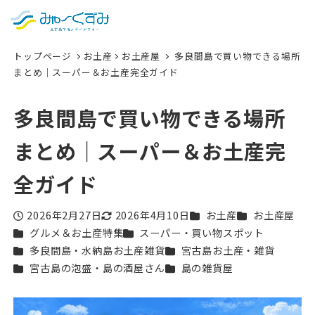
日本語
検索
トップページ
お土産
お土産屋
多良間島で買い物できる場所
English
まとめ｜スーパー＆お土産完全ガイド
中文 (台灣)
多良間島で買い物できる場所
한국어
まとめ｜スーパー＆お土産完
全ガイド
カテゴリー
カテゴリー
2026年2月27日
2026年4月10日
お土産
お土産屋
投稿日
更新日
カテゴリー
カテゴリー
グルメ＆お土産特集
スーパー・買い物スポット
カテゴリー
カテゴリー
多良間島・水納島お土産雑貨
宮古島お土産・雑貨
カテゴリー
カテゴリー
宮古島の泡盛・島の酒屋さん
島の雑貨屋