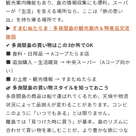
観光案内機能もあり、島の情報収集にも便利。スーパ
ーが「生活」を支える場所なら、ここは「旅の思い
出」を持ち帰る場所です。
▶
すまむぬたらま｜多良間島の観光案内＆特産品交流
施設
✔ 多良間島の買い物はこの3か所でOK
■ 食料・日用品 → Aコープたらま店
■ 追加購入・生活雑貨 → 中央スーパー（Aコープ向か
い）
■ お土産・観光情報 → すまむぬたらま
🌿 多良間島の買い物スタイルを知っておこう
多良間島の商品は船で運ばれてくるため、天候や物流
状況によって品揃えが変わることがあります。コンビ
ニのように「いつでもある」とは限りません。
離島では「見つけた時に買う」が基本。島のリズムに
合わせて買い物を楽しむことが、より豊かな旅につな