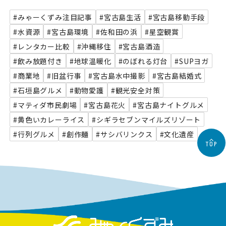
#みゃーくずみ注目記事
#宮古島生活
#宮古島移動手段
#水資源
#宮古島環境
#佐和田の浜
#星空観賞
#レンタカー比較
#沖縄移住
#宮古島酒造
#飲み放題付き
#地球温暖化
#のぼれる灯台
#SUPヨガ
#商業地
#旧盆行事
#宮古島水中撮影
#宮古島結婚式
#石垣島グルメ
#動物愛護
#観光安全対策
#マティダ市民劇場
#宮古島花火
#宮古島ナイトグルメ
#黄色いカレーライス
#シギラセブンマイルズリゾート
#行列グルメ
#創作麺
#サシバリンクス
#文化遺産
TOP