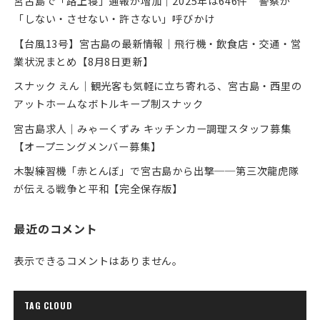
宮古島で「路上寝」通報が増加｜2025年は646件 警察が
「しない・させない・許さない」呼びかけ
【台風13号】宮古島の最新情報｜飛行機・飲食店・交通・営
業状況まとめ【8月8日更新】
スナック えん｜観光客も気軽に立ち寄れる、宮古島・西里の
アットホームなボトルキープ制スナック
宮古島求人｜みゃーくずみ キッチンカー調理スタッフ募集
【オープニングメンバー募集】
木製練習機「赤とんぼ」で宮古島から出撃──第三次龍虎隊
が伝える戦争と平和【完全保存版】
最近のコメント
表示できるコメントはありません。
TAG CLOUD