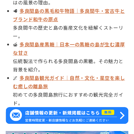
はの風景の理由。
🥩
多良間島の黒毛和牛物語｜多良間牛・宮古牛と
ブランド和牛の原点
多良間牛の歴史と島の畜産文化を紐解くストーリ
ー。
🍯
多良間島産黒糖｜日本一の黒糖の島が生む濃厚
な甘さ
伝統製法で作られる多良間島の黒糖。その魅力と
背景を紹介。
🌌
多良間島観光ガイド｜自然・文化・星空を楽し
む癒しの離島旅
初めての多良間島旅行におすすめの観光完全ガイ
ド。