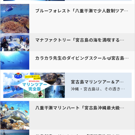
ブルーフォレスト「八重干瀬で少人数制ツアー。マンタや珊瑚礁の絶景を体…
マナファクトリー「宮古島の海を満喫するなら、少人数制で安心のダイビン…
カラカラ先生のダイビングスクール🤿宮古島で信頼のダイ…
宮古島マリンツアー＆アクティビティ完全ガイド｜海と空の体験
沖縄・宮古島は、その透き通る海「宮古ブルー」と雄大な自然に恵まれた、日本でも屈指…
八重干瀬マリンハート「宮古島沖縄最大級のサンゴ礁、八重干瀬での安心シ…