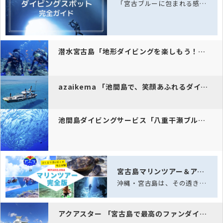
「宮古ブルーに包まれる感動体験！サンゴ礁とウミガメが待つ八重干瀬へ。ホテル送迎付…
潜水宮古島「地形ダイビングを楽しもう！ライセンス取得でさらに広がる冒…
azaikema 「池間島で、笑顔あふれるダイビング体験を。八重干瀬…
池間島ダイビングサービス「八重干瀬ブルーの海で、壮大なサンゴ礁と特別…
宮古島マリンツアー＆アクティビティ完全ガイド｜海と空の体験
沖縄・宮古島は、その透き通る海「宮古ブルー」と雄大な自然に恵まれた、日本でも屈指…
アクアスター 「宮古島で最高のファンダイビングを！少人数制で特別感あ…