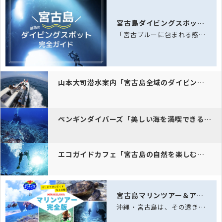
宮古島ダイビングスポット完全ガイド
「宮古ブルーに包まれる感動体験！サンゴ礁とウミガメが待つ八重干瀬へ。ホテル送迎付…
山本大司潜水案内「宮古島全域のダイビングポイントをご案内。」
ペンギンダイバーズ「美しい海を満喫できる少人数制ダイビングツアーを提…
エコガイドカフェ「宮古島の自然を楽しむエコガイドカフェ。無事故37年…
宮古島マリンツアー＆アクティビティ完全ガイド｜海と空の体験
沖縄・宮古島は、その透き通る海「宮古ブルー」と雄大な自然に恵まれた、日本でも屈指…