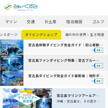
日本語
検索
マリン
交通
お土産
宿泊施設
ゴルフ
English
中文 (台灣)
ンスポーツ
ダイビングショップ
海の中の世界・生き物達
한국어
宮古島体験ダイビング完全ガイド｜初心者歓迎＆人気ツアー2026
宮古島ファンダイビング特集｜宮古ブルーの神秘を体験【2026最新版】
宮古島ダイビング完全ガイド最新版｜地形ダイブ徹底解説
宮古島マリンツアー＆アクティビティ完全ガイド｜海と空の体験
沖縄・宮古島は、その透き通る海「宮古ブルー」と雄大な自然に恵まれた、日本でも屈指…