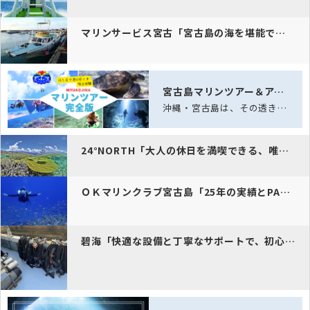
マリンサービス宮古「宮古島の海を堪能できる、リラックスと冒険が融合し…
宮古島マリンツアー＆アクティビティ完全ガイド｜海と空の体験
沖縄・宮古島は、その透き通る海「宮古ブルー」と雄大な自然に恵まれた、日本でも屈指…
24°NORTH「大人の休日を満喫できる、唯一の通年ダイビングクルー…
ＯＫマリンクラブ宮古島「25年の実績とPADI5スター認定で安心」
碧海「快適な設備と丁寧なサポートで、初心者から上級者まで対応」