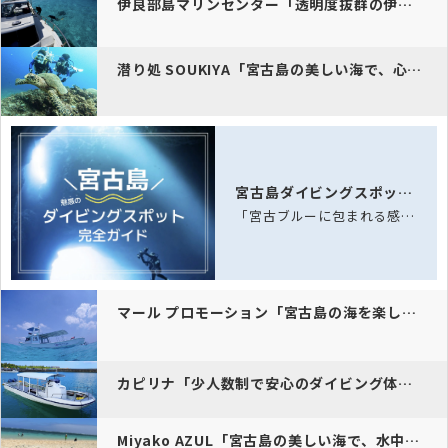
伊良部島マリンセンター「透明度抜群の伊良部島と下地島の海をフルフェイ…
潜り処 SOUKIYA「宮古島の美しい海で、心に残るダイビング体験を…
宮古島ダイビングスポット完全ガイド
「宮古ブルーに包まれる感動体験！サンゴ礁とウミガメが待つ八重干瀬へ。ホテル送迎付…
マール プロモーション「宮古島の海を楽しむなら、リクエストに応じたダ…
カピリナ「少人数制で安心のダイビング体験を、宮古島の美しい海でお楽し…
Miyako AZUL「宮古島の美しい海で、水中スクーターやシュノー…