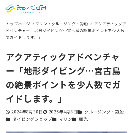
日本語
検索
トップページ
マリン
クルージング・釣船
アクアティックア
English
ドベンチャー「地形ダイビング…宮古島の絶景ポイントを少人数
でガイドします。」
中文 (台灣)
한국어
アクアティックアドベンチャ
ー「地形ダイビング…宮古島
の絶景ポイントを少人数でガ
イドします。」
カテゴリー
2024年8月30日
2026年4月8日
クルージング・釣船
投稿日
更新日
カテゴリー
カテゴリー
カテゴリー
ダイビングショップ
マリン
観光