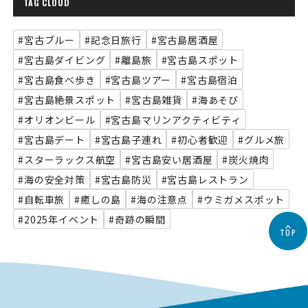
TAG CLOUD
#宮古ブルー
#記念日旅行
#宮古島居酒屋
#宮古島ダイビング
#離島旅
#宮古島スポット
#宮古島食べ歩き
#宮古島ツアー
#宮古島宿泊
#宮古島絶景スポット
#宮古島雑貨
#海あそび
#オリオンビール
#宮古島マリンアクティビティ
#宮古島デート
#宮古島子連れ
#初心者歓迎
#グルメ旅
#スターラックス航空
#宮古島安い居酒屋
#炭火焼肉
#海の安全対策
#宮古島防災
#宮古島レストラン
#自転車旅
#癒しの島
#海の注意点
#ウミガメスポット
#2025年イベント
#奇跡の瞬間
TOP