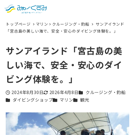
日本語
検索
トップページ
マリン
クルージング・釣船
サンアイランド
English
「宮古島の美しい海で、安全・安心のダイビング体験を。」
中文 (台灣)
サンアイランド「宮古島の美
한국어
しい海で、安全・安心のダイ
ビング体験を。」
カテゴリー
2024年8月30日
2026年4月8日
クルージング・釣船
投稿日
更新日
カテゴリー
カテゴリー
カテゴリー
ダイビングショップ
マリン
観光