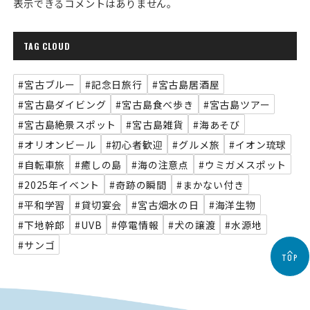
表示できるコメントはありません。
TAG CLOUD
#宮古ブルー
#記念日旅行
#宮古島居酒屋
#宮古島ダイビング
#宮古島食べ歩き
#宮古島ツアー
#宮古島絶景スポット
#宮古島雑貨
#海あそび
#オリオンビール
#初心者歓迎
#グルメ旅
#イオン琉球
#自転車旅
#癒しの島
#海の注意点
#ウミガメスポット
#2025年イベント
#奇跡の瞬間
#まかない付き
#平和学習
#貸切宴会
#宮古畑水の日
#海洋生物
#下地幹郎
#UVB
#停電情報
#犬の譲渡
#水源地
#サンゴ
TOP