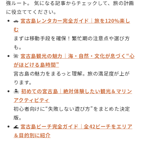
強ルート。 気になる記事からチェックして、旅の計画
に役立ててください。
🚗
宮古島レンタカー完全ガイド｜旅を120%楽し
む
まずは移動手段を確保！繁忙期の注意点や選び方
も。
🌺
宮古島観光の魅力｜海・自然・文化が息づく“心
がほどける島時間”
宮古島の魅力をまるっと理解。旅の満足度が上が
ります。
🏝
初めての宮古島｜絶対体験したい観光＆マリン
アクティビティ
初心者向けに“失敗しない遊び方”をまとめた決定
版。
🌊
宮古島ビーチ完全ガイド｜全42ビーチをエリア
＆目的別に紹介