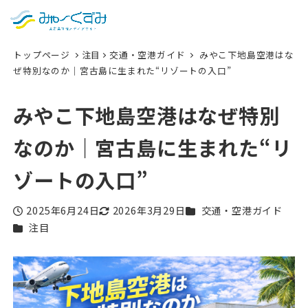
日本語
検索
トップページ
注目
交通・空港ガイド
みやこ下地島空港はな
English
ぜ特別なのか｜宮古島に生まれた“リゾートの入口”
中文 (台灣)
みやこ下地島空港はなぜ特別
한국어
なのか｜宮古島に生まれた“リ
ゾートの入口”
カテゴリー
2025年6月24日
2026年3月29日
交通・空港ガイド
投稿日
更新日
カテゴリー
注目