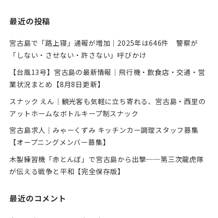
最近の投稿
宮古島で「路上寝」通報が増加｜2025年は646件 警察が
「しない・させない・許さない」呼びかけ
【台風13号】宮古島の最新情報｜飛行機・飲食店・交通・営
業状況まとめ【8月8日更新】
スナック えん｜観光客も気軽に立ち寄れる、宮古島・西里の
アットホームなボトルキープ制スナック
宮古島求人｜みゃーくずみ キッチンカー調理スタッフ募集
【オープニングメンバー募集】
木製練習機「赤とんぼ」で宮古島から出撃──第三次龍虎隊
が伝える戦争と平和【完全保存版】
最近のコメント