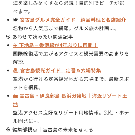
海を楽しみ尽くすなら必読！目的別でビーチが選
べます。
🍽
宮古島グルメ完全ガイド｜絶品料理と名店紹介
名物から人気店まで網羅。グルメ旅の計画に。
🎯 あわせて読みたい関連記事
✈️ 下地島－香港線が4年ぶりに再開！
国際線復活で広がるアクセスと観光需要の高まりを
解説。
🏝 宮古島観光ガイド｜定番＆穴場特集
空港から行ける定番観光地から穴場まで、最新スポ
ットを網羅。
🏡 宮古島・伊良部島 長浜分譲地｜海近リゾート土
地
空港アクセス良好なリゾート用地情報。別荘・ホテ
ル開発にも。
🧭 編集部視点｜宮古島の未来を考える