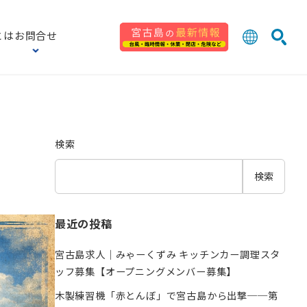
とは
お問合せ
日本語
English
検索
中文 (台灣
한국어
検索
検索
最近の投稿
宮古島求人｜みゃーくずみ キッチンカー調理スタ
ッフ募集【オープニングメンバー募集】
木製練習機「赤とんぼ」で宮古島から出撃──第