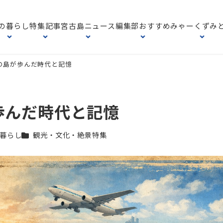
の暮らし
特集記事
宮古島ニュース
編集部おすすめ
みゃーくずみ
の島が歩んだ時代と記憶
歩んだ時代と記憶
リー
カテゴリー
暮らし
観光・文化・絶景特集