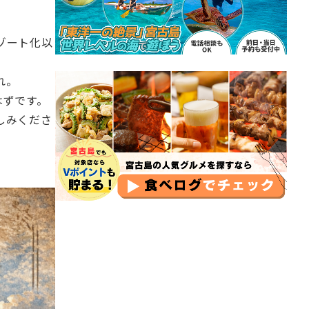
ゾート化以
。
れ。
はずです。
しみくださ