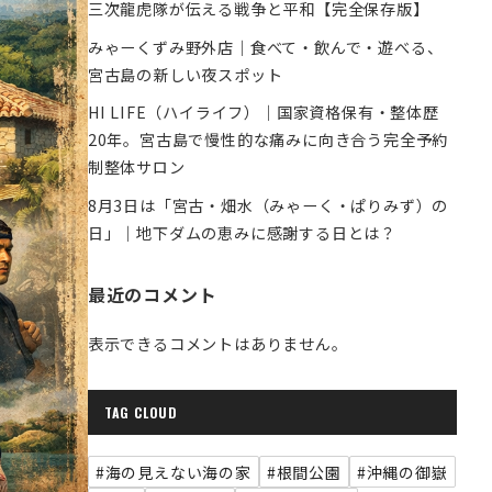
三次龍虎隊が伝える戦争と平和【完全保存版】
みゃーくずみ野外店｜食べて・飲んで・遊べる、
宮古島の新しい夜スポット
HI LIFE（ハイライフ）｜国家資格保有・整体歴
20年。宮古島で慢性的な痛みに向き合う完全予約
制整体サロン
8月3日は「宮古・畑水（みゃーく・ぱりみず）の
日」｜地下ダムの恵みに感謝する日とは？
最近のコメント
表示できるコメントはありません。
TAG CLOUD
#海の見えない海の家
#根間公園
#沖縄の御嶽