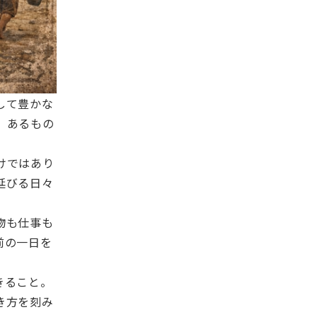
して豊かな
、あるもの
けではあり
延びる日々
物も仕事も
前の一日を
きること。
き方を刻み