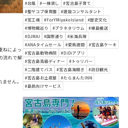
#台風
#一棟貸し
#宮古島子育て
#聖ヤコブ保育園
#建設コンサルタント
#宮工魂
#ForYMiyakoIsland
#歴史文化
#博物館巡り
#プラネタリウム
#帰島搬送
#DJMAI
#国際通り
#米海兵隊
#ANAタイムセール
#愛鳥週間
#宮古島ケーキ
重ねによっ
#宮古島動物病院
#DiDiアプリ
の流れで解
#宮古島高級ディナー
#トゥリバー
#二階建てバス
#宮古島海開き
#訪日観光
#宮古島お土産屋
#たらまんたINN
れません。
#島民向けサービス