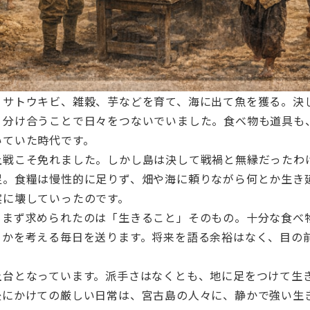
。サトウキビ、雑穀、芋などを育て、海に出て魚を獲る。決
、分け合うことで日々をつないでいました。食べ物も道具も
いていた時代です。
上戦こそ免れました。しかし島は決して戦禍と無縁だったわ
足。食糧は慢性的に足りず、畑や海に頼りながら何とか生き
実に壊していったのです。
もまず求められたのは「生きること」そのもの。十分な食べ
るかを考える毎日を送ります。将来を語る余裕はなく、目の
土台となっています。派手さはなくとも、地に足をつけて生
後にかけての厳しい日常は、宮古島の人々に、静かで強い生