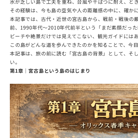
水が乏しい島で工夫を重ね、台風や干ばつに耐え、と
その経験は、今も島の空気や人の距離感の中に、確か
本記事では、古代・近世の宮古島から、戦前・戦後の
前、1990年代〜2010年代前半という「まだ素顔だ
ビーチや絶景だけでは見えてこない、観光ガイドには
この島がどんな道を歩んできたのかを知ることで、今
本記事は、旅の前に読む「宮古島の背景」として、そ
い。
第1章｜宮古島という島のはじまり