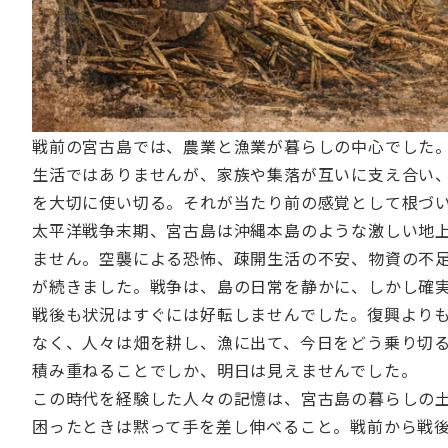
戦前の宮古島では、農業と漁業が暮らしの中心でした
生活ではありませんが、家族や集落が互いに支え合い
を大切に使い切る。それが当たり前の感覚として根づ
太平洋戦争末期、宮古島は沖縄本島のような激しい地
ません。空襲による恐怖、疎開生活の不安、物資の不
が続きました。戦争は、島の日常を静かに、しかし確
戦後も状況はすぐには好転しませんでした。復興より
なく、人々は畑を耕し、漁に出て、今日をどう乗り切
積み重ねることでしか、明日は見えませんでした。
この時代を経験した人々の記憶は、宮古島の暮らしの
困ったときは黙って手を差し伸べること。戦前から戦