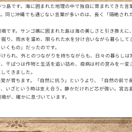
持つ島です。海に囲まれた地理の中で独自に育まれてきた言
す。同じ沖縄でも通じない言葉が多いのは、長く「隔絶され
環境です。サンゴ礁に囲まれた島は海の美しさと引き換えに
を掘り、雨水を溜め、限られた水を分け合いながら暮らして
でいくもの」だったのです。
づけられ、外とのつながりを持ちながらも、日々の暮らしは
き、干ばつは作物と生活を追い詰め、疫病は村の営みを一変
直してきました。
感覚が育ちます。「自然に抗う」というより、「自然の前で
い、いざという時は支え合う。静かだけれど芯が強い。宮古
環境が、確かに息づいています。