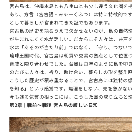
宮古島は、沖縄本島とも八重山とも少し違う文化圏を
あり、方言（宮古語・みゃーくふつ）は特に特徴的で
として暮らしが営まれてきた証でもあります。
宮古島の歴史を語るうえで欠かせないのが、島の自然
が生まれにくく水が乏しい。だからこそ人々は、井戸
水は「あるのが当たり前」ではなく、「守り、つない
琉球王国時代、宮古島は朝貢や交易の拠点として位置
脅威と隣り合わせでした。台風は毎年のように島を叩
のたびに人々は、祈り、助け合い、暮らしの形を整え
こうした歴史が積み重なることで、宮古島には独特の
を知る」という感覚です。無理をしない、先を急がな
今も残る気質の根っこには、こうした島の成り立ちと
第2章｜戦前〜戦後 宮古島の厳しい日常