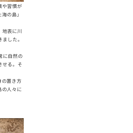
葉や習慣が
た海の島」
、地表に川
きました。
常に自然の
させる。そ
身の置き方
島の人々に