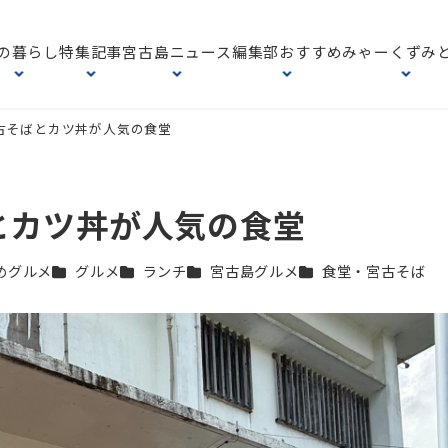
の暮らし
特集記事
宮古島ニュース
編集部おすすめ
みゃーくずみ
古そばとカツ丼が人気の食堂
とカツ丼が人気の食堂
カテゴリー
カテゴリー
カテゴリー
カテゴリー
めグルメ
グルメ
ランチ
宮古島グルメ
食堂・宮古そば