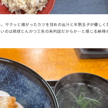
め。サクッと揚がったカツを甘めの出汁と半熟玉子が優しく
旨いのは琉球とんかつ三矢の系列店だからか…と感じる納得