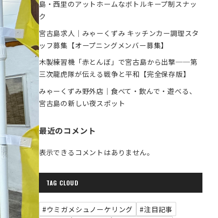
島・西里のアットホームなボトルキープ制スナッ
ク
宮古島求人｜みゃーくずみ キッチンカー調理スタ
ッフ募集【オープニングメンバー募集】
木製練習機「赤とんぼ」で宮古島から出撃──第
三次龍虎隊が伝える戦争と平和【完全保存版】
みゃーくずみ野外店｜食べて・飲んで・遊べる、
宮古島の新しい夜スポット
最近のコメント
表示できるコメントはありません。
TAG CLOUD
#ウミガメシュノーケリング
#注目記事