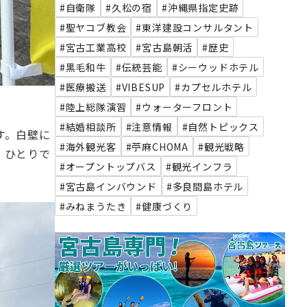
#自衛隊
#久松の宿
#沖縄県指定史跡
#聖ヤコブ教会
#東洋建設コンサルタント
#宮古工業高校
#宮古島朝活
#歴史
#黒毛和牛
#伝統芸能
#シーウッドホテル
#医療搬送
#VIBESUP
#カプセルホテル
#陸上総隊演習
#ウォーターフロント
#結婚相談所
#注意情報
#自然トピックス
す。白壁に
#海外観光客
#苧麻CHOMA
#観光戦略
、ひとりで
#オープントップバス
#観光インフラ
#宮古島インバウンド
#多良間島ホテル
#みねまうたき
#健康づくり