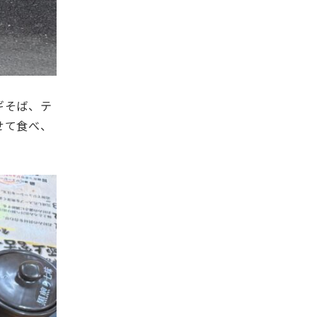
ギそば、テ
せて食べ、