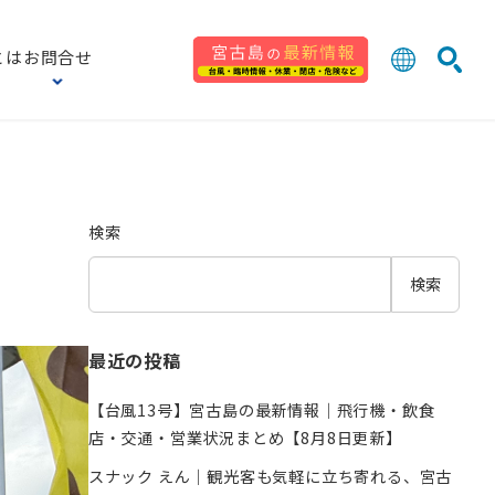
とは
お問合せ
日本語
English
検索
中文 (台灣
한국어
検索
検索
最近の投稿
【台風13号】宮古島の最新情報｜飛行機・飲食
店・交通・営業状況まとめ【8月8日更新】
スナック えん｜観光客も気軽に立ち寄れる、宮古